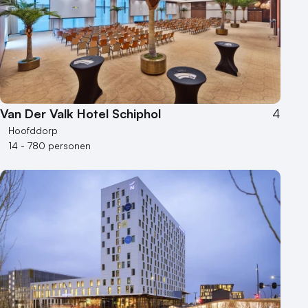
Kleine / intieme locatie
Locaties aan zee
Museum
Theater
Varende locatie
Van Der Valk Hotel Schiphol
4
Hoofddorp
14 - 780 personen