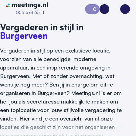
Naar home van Meetings
0
Aanvraag 0
Inloggen
Open
055 578 65 11
Vergaderen in stijl in
Burgerveen
Vergaderen in stijl op een exclusieve locatie,
voorzien van alle benodigde moderne
apparatuur, in een inspirerende omgeving in
Burgerveen. Met of zonder overnachting, wat
wens je nog meer? Ben jij in charge om dit te
organiseren in Burgerveen? Meetings.nl is er om
het jou als secretaresse makkelijk te maken om
een toplocatie voor jouw stijlvolle vergadering te
vinden. Hier vind je een overzicht van al onze
Vraag locatie aan
locaties die geschikt zijn voor het organiseren
van een vergadering in stijl in Burgerveen.
Locatiegids