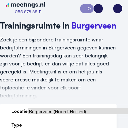
Naar home van Meetings
0
Aanvraag 0
Inloggen
Open
055 578 65 11
Trainingsruimte in
Burgerveen
Zoek je een bijzondere trainingsruimte waar
bedrijfstrainingen in Burgerveen gegeven kunnen
worden? Een trainingsdag kan zeer belangrijk
zijn voor je bedrijf, en dan wil je dat alles goed
geregeld is. Meetings.nl is er om het jou als
secretaresse makkelijk te maken om een
toplocatie te vinden voor elk soort
bedrijfstraining.
Locatie
Vraag locatie aan
Type