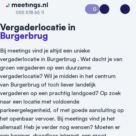
Naar home van Meetings
0
Aanvraag 0
Inloggen
Open
055 578 65 11
Vergaderlocatie in
Burgerbrug
Bij meetings vind je altijd een unieke
vergaderlocatie in Burgerbrug . Wat dacht je van
groen vergaderen op een duurzame
vergaderlocatie? Wil je midden in het centrum
van Burgerbrug of toch liever landelijk
vergaderen op een prachtig landgoed? Op zoek
naar een locatie met voldoende
parkeergelegenheid, of met goede aansluiting op
het openbaar vervoer. Bij meetings vind je het
Vraag locatie aan
allemaal! Heb je verder nog wensen? Moeten er
Locatiegids
een beamer, draadloos internet, een groot