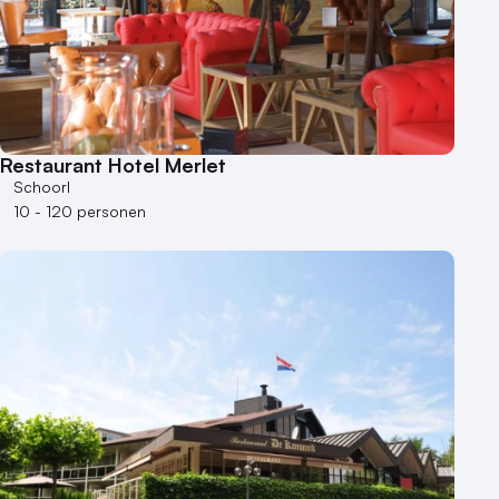
Buitenlocatie
Duurzame locatie
Groene locatie
Heisessie
Hotel
Restaurant Hotel Merlet
Schoorl
Hybride events
10 - 120 personen
Industriële locatie
Kasteel en landgoed
Kleine / intieme locatie
Locaties aan zee
Museum
Theater
Varende locatie