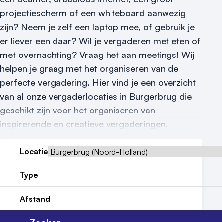
projectiescherm of een whiteboard aanwezig
Meld locatie aan
zijn? Neem je zelf een laptop mee, of gebruik je
er liever een daar? Wil je vergaderen met eten of
Nieuws
met overnachting? Vraag het aan meetings! Wij
Reviews (5⭐️)
helpen je graag met het organiseren van de
perfecte vergadering. Hier vind je een overzicht
Contact
van al onze vergaderlocaties in Burgerbrug die
geschikt zijn voor het organiseren van
inspirerende en creatieve vergaderingen.
Locatie
Type
Afstand