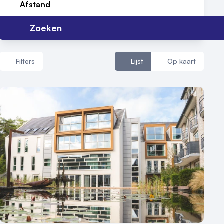
Meld locatie aan
Afstand
Nieuws
Zoeken
Reviews (5⭐️)
Filters
Lijst
Op kaart
Contact
Aantal zalen
1 - 5 zalen
6 - 10 zalen
10 of meer zalen
Aantal personen
1 - 50 personen
50 - 100 personen
100 - 250 personen
250 - 500 personen