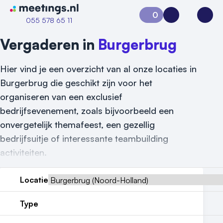
Naar home van Meetings
0
Aanvraag 0
Inloggen
Open
055 578 65 11
Vergaderen in
Burgerbrug
Hier vind je een overzicht van al onze locaties in
Burgerbrug die geschikt zijn voor het
organiseren van een exclusief
bedrijfsevenement, zoals bijvoorbeeld een
onvergetelijk themafeest, een gezellig
bedrijfsuitje of interessante teambuilding
activiteiten.
Locatie
Vraag locatie aan
Locatiegids
Type