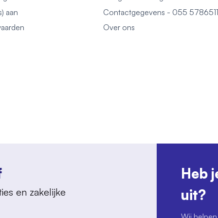
s) aan
Contactgegevens - 055 578651
aarden
Over ons
f
Heb j
ies en zakelijke
uit?
Wij helpen 