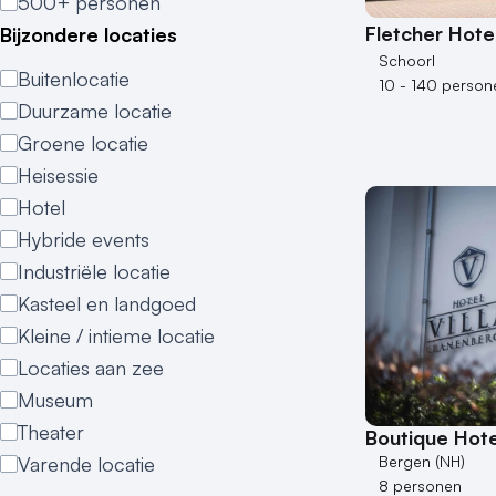
500+ personen
Fletcher Hote
Bijzondere locaties
Schoorl
Buitenlocatie
10 - 140 person
Duurzame locatie
Groene locatie
Heisessie
Hotel
Hybride events
Industriële locatie
Kasteel en landgoed
Kleine / intieme locatie
Locaties aan zee
Museum
Theater
Boutique Hote
Varende locatie
Bergen (NH)
8 personen