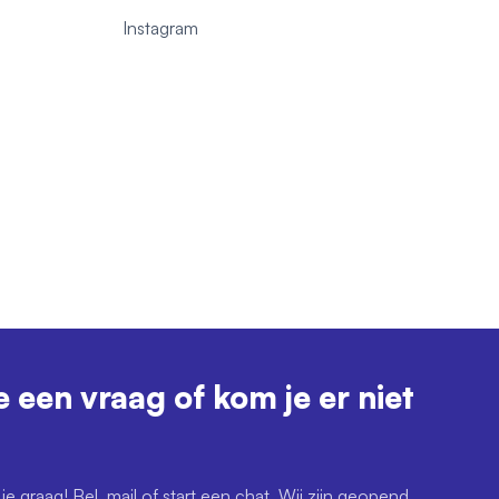
1
Instagram
e een vraag of kom je er niet
je graag! Bel, mail of start een chat. Wij zijn geopend