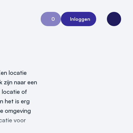
0
Inloggen
Aanvraag 0
Open me
en locatie
 zijn naar een
 locatie of
n het is erg
ere omgeving
catie voor