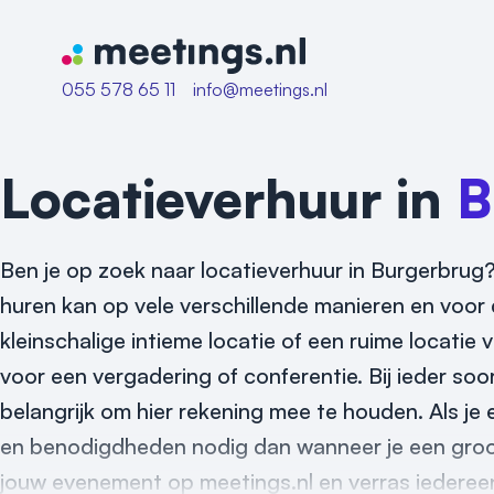
Naar home van Meetings
055 578 65 11
info@meetings.nl
Locatieverhuur in
B
Ben je op zoek naar locatieverhuur in Burgerbrug?
huren kan op vele verschillende manieren en voor d
kleinschalige intieme locatie of een ruime locatie
voor een vergadering of conferentie. Bij ieder soo
belangrijk om hier rekening mee te houden. Als je
en benodigdheden nodig dan wanneer je een groot
jouw evenement op meetings.nl en verras iederee