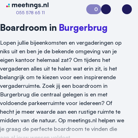
Naar home van Meetings
0
Aanvraag 0
Inloggen
Open
055 578 65 11
Boardroom in
Burgerbrug
Lopen jullie bijeenkomsten en vergaderingen op
niks uit en ben je de bekende omgeving van je
eigen kantoor helemaal zat? Om tijdens het
vergaderen alles uit te halen wat erin zit, is het
belangrijk om te kiezen voor een inspirerende
vergaderruimte. Zoek jij een boardroom in
Burgerbrug die centraal gelegen is en met
voldoende parkeerruimte voor iedereen? Of
hecht je meer waarde aan een rustige ruimte te
Vraag locatie aan
midden van de natuur. Op meetings.nl helpen we
je graag de perfecte boardroom te vinden die
Locatiegids
aan al jouw wensen voldoet.