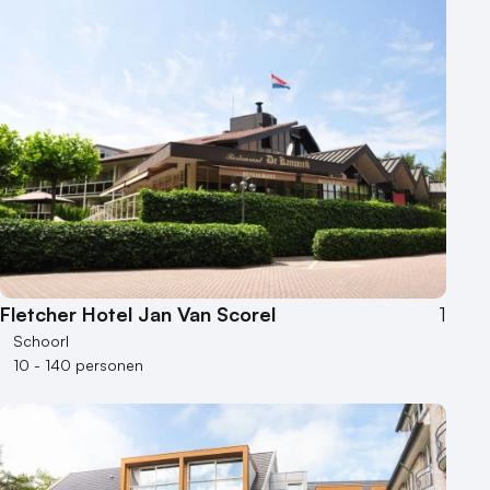
Kleine / intieme locatie
Locaties aan zee
Museum
Theater
Varende locatie
Fletcher Hotel Jan Van Scorel
1
Schoorl
10 - 140 personen