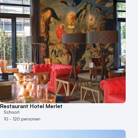
Aantal personen
1 - 50 personen
50 - 100 personen
100 - 250 personen
250 - 500 personen
500+ personen
Bijzondere locaties
Buitenlocatie
Duurzame locatie
Groene locatie
Heisessie
Hotel
Restaurant Hotel Merlet
Schoorl
Hybride events
10 - 120 personen
Industriële locatie
Kasteel en landgoed