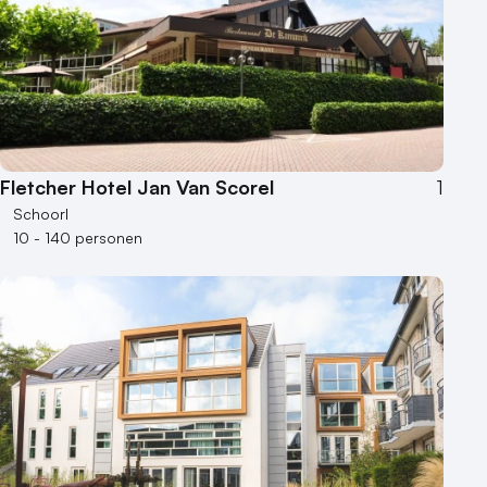
250 - 500 personen
500+ personen
Bijzondere locaties
Buitenlocatie
Duurzame locatie
Fletcher Hotel Jan Van Scorel
1
Groene locatie
Schoorl
Heisessie
10 - 140 personen
Hotel
Hybride events
Industriële locatie
Kasteel en landgoed
Kleine / intieme locatie
Locaties aan zee
Museum
Theater
Varende locatie