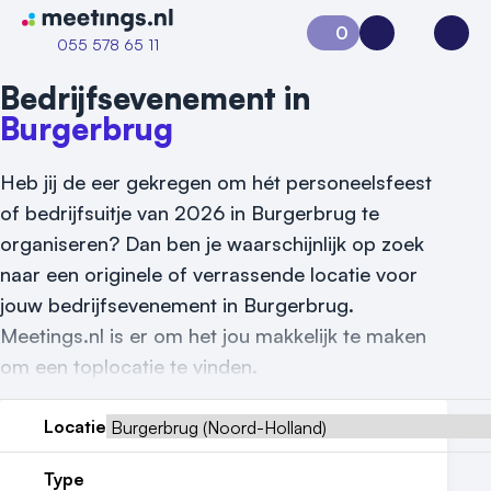
Naar home van Meetings
0
Aanvraag 0
Inloggen
Open
055 578 65 11
Bedrijfsevenement in
Burgerbrug
Heb jij de eer gekregen om hét personeelsfeest
of bedrijfsuitje van 2026 in Burgerbrug te
organiseren? Dan ben je waarschijnlijk op zoek
naar een originele of verrassende locatie voor
jouw bedrijfsevenement in Burgerbrug.
Meetings.nl is er om het jou makkelijk te maken
om een toplocatie te vinden.
Vraag locatie aan
Locatie
Locatiegids
Type