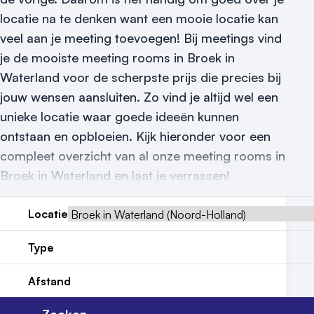
Vraag locatie aan
locatie na te denken want een mooie locatie kan
veel aan je meeting toevoegen! Bij meetings vind
Locatiegids
je de mooiste meeting rooms in Broek in
Meld locatie aan
Waterland voor de scherpste prijs die precies bij
jouw wensen aansluiten. Zo vind je altijd wel een
Nieuws
unieke locatie waar goede ideeën kunnen
Reviews (5⭐️)
ontstaan en opbloeien. Kijk hieronder voor een
compleet overzicht van al onze meeting rooms in
Contact
Broek in Waterland en laat je verrassen!
Locatie
Type
Afstand