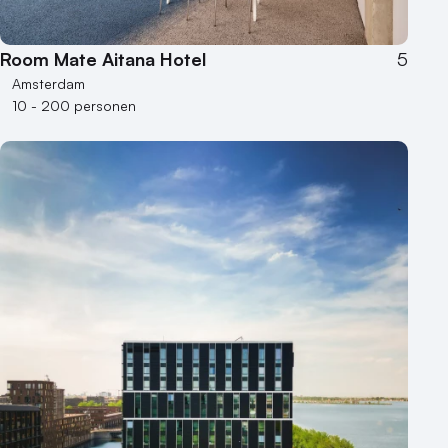
Buitenlocatie
Room Mate Aitana Hotel
5
Duurzame locatie
Amsterdam
Groene locatie
10 - 200 personen
Heisessie
Hotel
Hybride events
Industriële locatie
Kasteel en landgoed
Kleine / intieme locatie
Locaties aan zee
Museum
Theater
Varende locatie