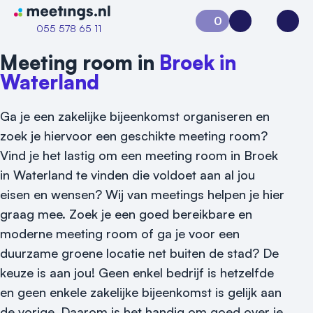
Naar home van Meetings
0
Aanvraag 0
Inloggen
Open
055 578 65 11
Meeting room in
Broek in
Waterland
Ga je een zakelijke bijeenkomst organiseren en
zoek je hiervoor een geschikte meeting room?
Vind je het lastig om een meeting room in Broek
in Waterland te vinden die voldoet aan al jou
eisen en wensen? Wij van meetings helpen je hier
graag mee. Zoek je een goed bereikbare en
moderne meeting room of ga je voor een
duurzame groene locatie net buiten de stad? De
keuze is aan jou! Geen enkel bedrijf is hetzelfde
en geen enkele zakelijke bijeenkomst is gelijk aan
de vorige. Daarom is het handig om goed over je