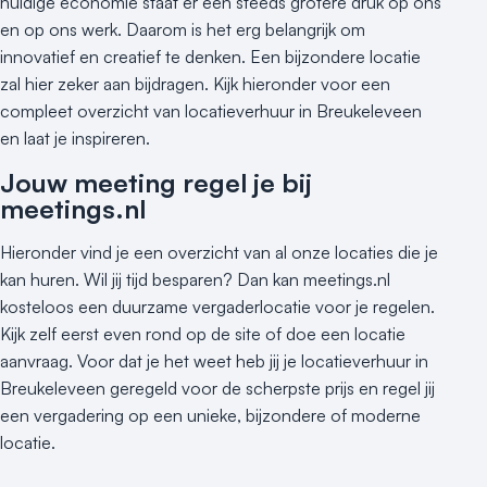
huidige economie staat er een steeds grotere druk op ons
Heisessie
en op ons werk. Daarom is het erg belangrijk om
Hotel
innovatief en creatief te denken. Een bijzondere locatie
Hybride events
zal hier zeker aan bijdragen. Kijk hieronder voor een
Industriële locatie
compleet overzicht van locatieverhuur in Breukeleveen
Kasteel en landgoed
en laat je inspireren.
Kleine / intieme locatie
Jouw meeting regel je bij
Locaties aan zee
meetings.nl
Museum
Theater
Hieronder vind je een overzicht van al onze locaties die je
Varende locatie
kan huren. Wil jij tijd besparen? Dan kan meetings.nl
kosteloos een duurzame vergaderlocatie voor je regelen.
Kijk zelf eerst even rond op de site of doe een locatie
aanvraag. Voor dat je het weet heb jij je locatieverhuur in
Breukeleveen geregeld voor de scherpste prijs en regel jij
een vergadering op een unieke, bijzondere of moderne
locatie.