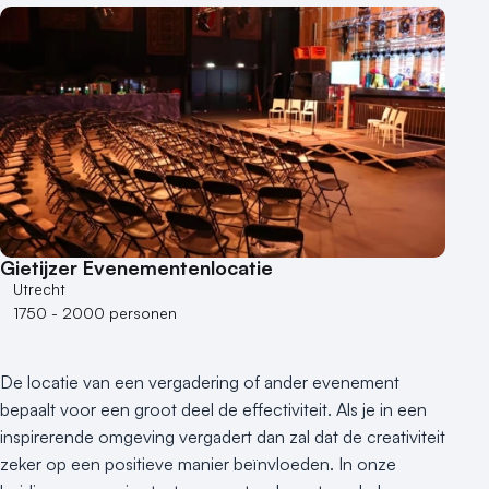
Aantal zalen
1 - 5 zalen
6 - 10 zalen
10 of meer zalen
Aantal personen
1 - 50 personen
50 - 100 personen
Gietijzer Evenementenlocatie
100 - 250 personen
Utrecht
250 - 500 personen
1750 - 2000 personen
500+ personen
Bijzondere locaties
De locatie van een vergadering of ander evenement
Buitenlocatie
bepaalt voor een groot deel de effectiviteit. Als je in een
Duurzame locatie
inspirerende omgeving vergadert dan zal dat de creativiteit
Groene locatie
zeker op een positieve manier beïnvloeden. In onze