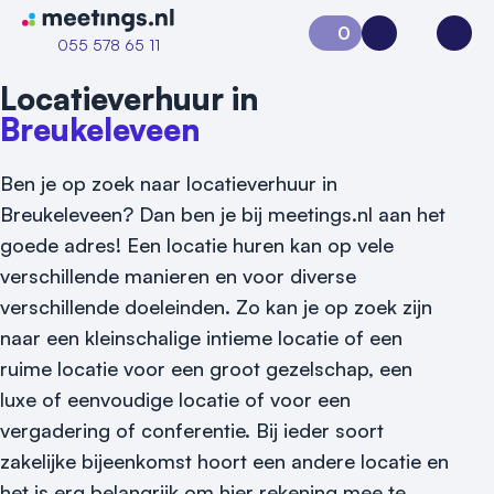
Naar home van Meetings
0
Aanvraag 0
Inloggen
Open
055 578 65 11
Locatieverhuur in
Breukeleveen
Ben je op zoek naar locatieverhuur in
Breukeleveen? Dan ben je bij meetings.nl aan het
goede adres! Een locatie huren kan op vele
verschillende manieren en voor diverse
Vraag locatie aan
verschillende doeleinden. Zo kan je op zoek zijn
naar een kleinschalige intieme locatie of een
Locatiegids
ruime locatie voor een groot gezelschap, een
luxe of eenvoudige locatie of voor een
Meld locatie aan
vergadering of conferentie. Bij ieder soort
Nieuws
zakelijke bijeenkomst hoort een andere locatie en
het is erg belangrijk om hier rekening mee te