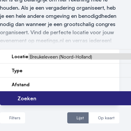
Reviews (5⭐️)
houden. Als je een vergadering organiseert, heb
Contact
je een hele andere omgeving en benodigdheden
nodig dan wanneer je een grootschalig congres
organiseert. Vind de perfecte locatie voor jouw
evenement op meetings.nl en verras iedereen!
Locatie
Type
Afstand
Zoeken
Filters
Lijst
Op kaart