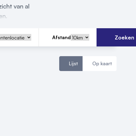
icht van al
en.
Zoeken
Afstand
Lijst
Op kaart