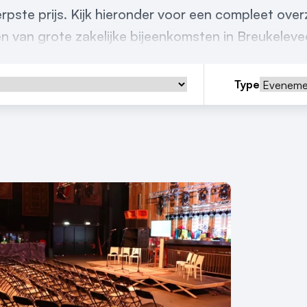
ste prijs. Kijk hieronder voor een compleet overz
en van grote zakelijke bijeenkomsten in Breukeleve
Type