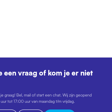
e een vraag of kom je er niet
je graag! Bel, mail of start een chat. Wij zijn geopend
uur tot 17:00 uur van maandag t/m vrijdag.