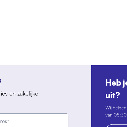
f
Heb j
ies en zakelijke
uit?
Wij helpen 
van 08:30 