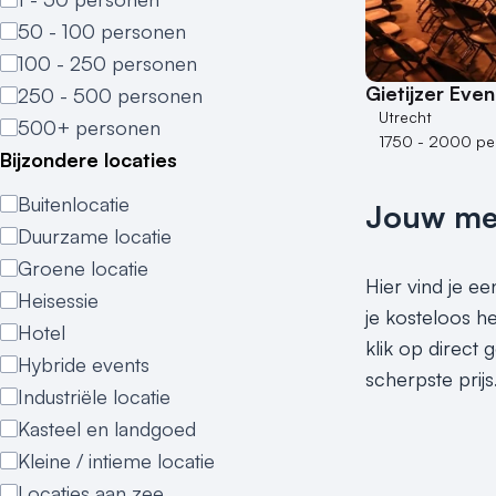
50 - 100 personen
100 - 250 personen
Gietijzer Eve
250 - 500 personen
Utrecht
500+ personen
1750 - 2000 pe
Bijzondere locaties
Buitenlocatie
Jouw meet
Duurzame locatie
Groene locatie
Hier vind je e
Heisessie
je kosteloos h
Hotel
klik op direct
Hybride events
scherpste prijs
Industriële locatie
Kasteel en landgoed
Kleine / intieme locatie
Locaties aan zee