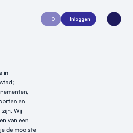
0
Inloggen
Aanvraag 0
Open me
 in
 stad;
enementen,
soorten en
zijn.
Wij
en van een
 je de mooiste