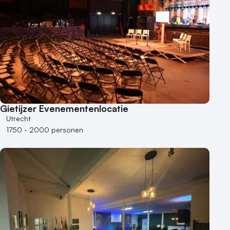
Duurzame locatie
Groene locatie
Heisessie
Hotel
Hybride events
Industriële locatie
Kasteel en landgoed
Kleine / intieme locatie
Gietijzer Evenementenlocatie
Locaties aan zee
Utrecht
Museum
1750 - 2000 personen
Theater
Varende locatie