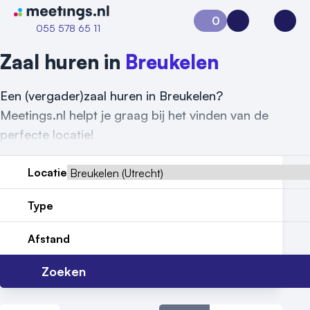
Naar home van Meetings
0
Aanvraag 0
Inloggen
Open
055 578 65 11
Zaal huren in
Breukelen
Een (vergader)zaal huren in Breukelen?
Meetings.nl helpt je graag bij het vinden van de
perfecte locatie!
Locatie
Type
Afstand
Vraag locatie aan
Zoeken
Locatiegids