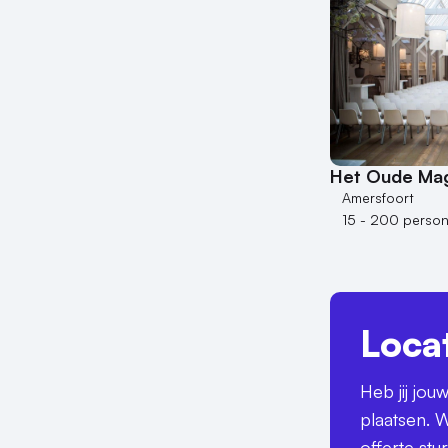
Het Oude Mag
Amersfoort
15 - 200 perso
Loca
Heb jij jo
plaatsen. W
offerte stu