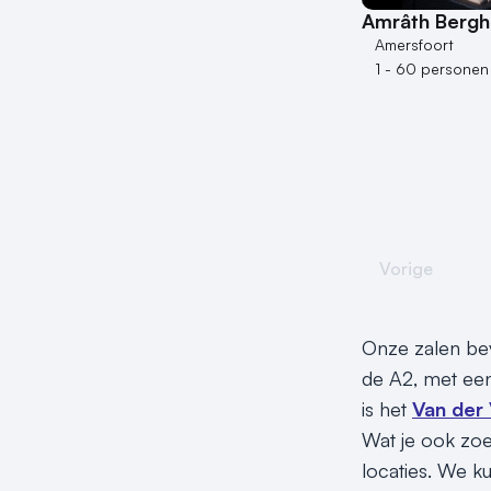
Amrâth Bergh
Amersfoort
1 - 60 personen
Vorige
Onze zalen bev
de A2, met een
is het
Van der 
Wat je ook zoek
locaties. We k