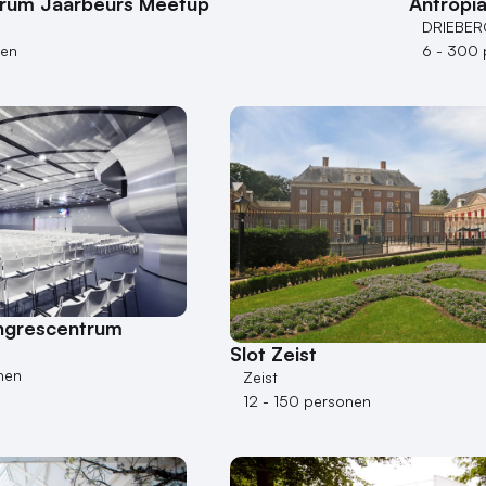
rum Jaarbeurs Meetup
Antropia
DRIEBE
nen
6 - 300 
ngrescentrum
Slot Zeist
nen
Zeist
12 - 150 personen