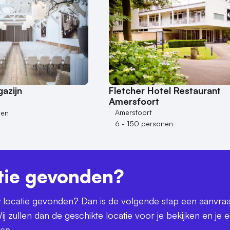
azijn
Fletcher Hotel Restaurant
Amersfoort
Amersfoort
nen
6 - 150 personen
tie gevonden?
uw locatie gevonden? Dan is de volgende stap een aanvra
ij zullen dan de geschikte locatie voor je bekijken en je 
ren.