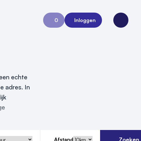
0
Inloggen
Aanvraag 0
Open me
 een echte
te adres. In
ijk
ge
Zoeken
Afstand