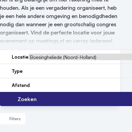
houden. Als je een vergadering organiseert, heb
Locatiegids
je een hele andere omgeving en benodigdheden
Meld locatie aan
nodig dan wanneer je een grootschalig congres
organiseert. Vind de perfecte locatie voor jouw
Nieuws
evenement op meetings.nl en verras iedereen!
Reviews (5⭐️)
Locatie
Contact
Type
Afstand
Zoeken
Filters