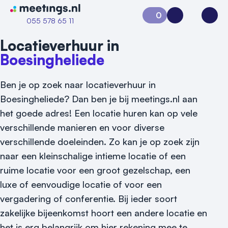
Naar home van Meetings
0
Aanvraag 0
Inloggen
Open
055 578 65 11
Locatieverhuur in
Boesingheliede
Ben je op zoek naar locatieverhuur in
Boesingheliede? Dan ben je bij meetings.nl aan
het goede adres! Een locatie huren kan op vele
verschillende manieren en voor diverse
verschillende doeleinden. Zo kan je op zoek zijn
naar een kleinschalige intieme locatie of een
ruime locatie voor een groot gezelschap, een
luxe of eenvoudige locatie of voor een
vergadering of conferentie. Bij ieder soort
zakelijke bijeenkomst hoort een andere locatie en
Vraag locatie aan
het is erg belangrijk om hier rekening mee te