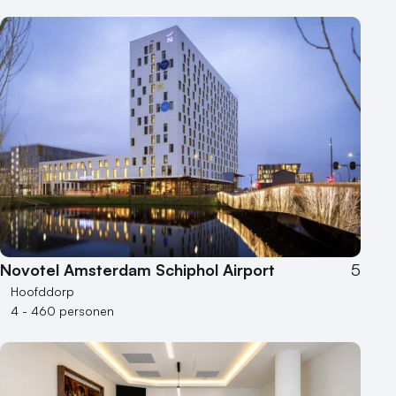
Heisessie
Hotel
Hybride events
Industriële locatie
Kasteel en landgoed
Kleine / intieme locatie
Locaties aan zee
Museum
Theater
Varende locatie
Novotel Amsterdam Schiphol Airport
5
Hoofddorp
4 - 460 personen