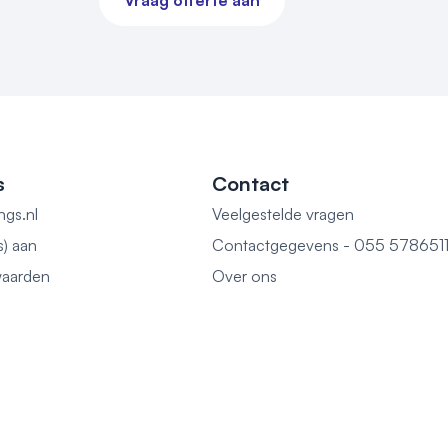
Vraag offerte aan
n.
s
Contact
ngs.nl
Veelgestelde vragen
s) aan
Contactgegevens - 055 578651
aarden
Over ons