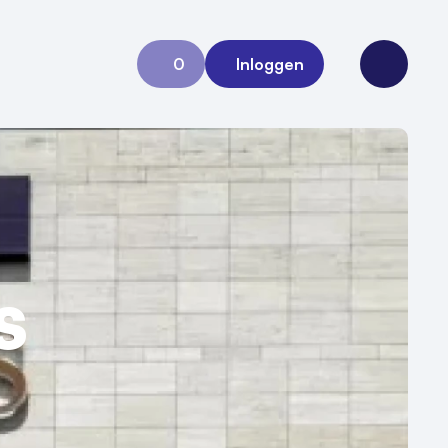
0
Inloggen
Aanvraag 0
Open me
s