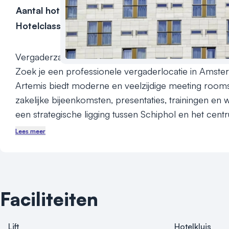
Aantal hotelkamers
256
Hotelclassificatie
Vergaderzalen & Meeting Rooms in Amsterdam bij Ho
Zoek je een professionele vergaderlocatie in Amste
Artemis biedt moderne en veelzijdige meeting rooms,
zakelijke bijeenkomsten, presentaties, trainingen en 
een strategische ligging tussen Schiphol en het cent
Amsterdam, is ons hotel de perfecte keuze voor bedr
Lees meer
professionals.

Een succesvolle zakelijke bijeenkomst begint bij de juist
Hotel Artemis profiteer je van flexibele vergaderzalen
Faciliteiten
moderne audiovisuele apparatuur en een inspirerende
meeting rooms zijn geschikt voor kleine en middelg
Lift
Hotelkluis
kunnen volledig worden afgestemd op jouw wensen.
