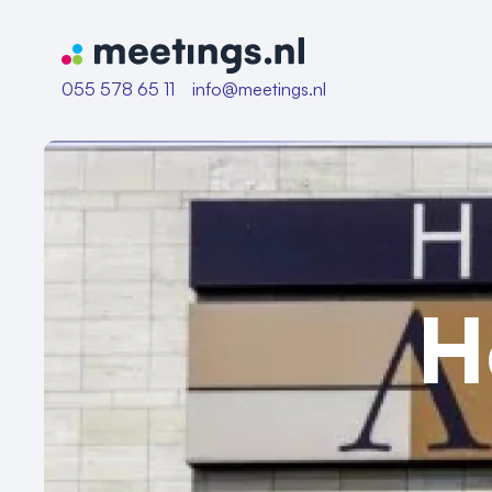
Naar home van Meetings
055 578 65 11
info@meetings.nl
H