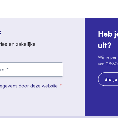
f
Heb j
ies en zakelijke
uit?
Wij helpen 
van 08:30 
Stel j
gegevens door deze website.
*