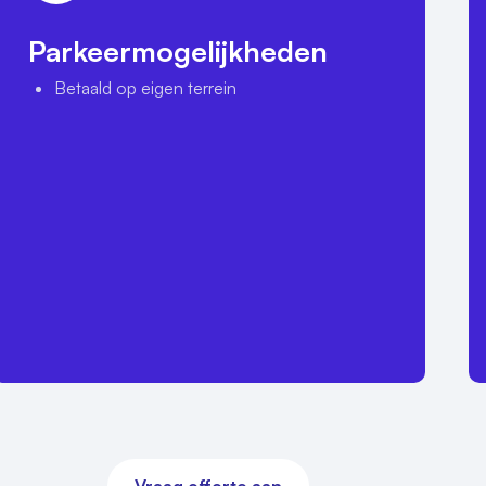
Parkeermogelijkheden
Betaald op eigen terrein
 workshops en 
makkelijk 
ies en gratis WiFi

?

iteit, met alle 
jeenkomst. Dankzij 
emis de ideale 
erdam. Neem 