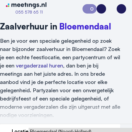
Naar home van Meetings
0
Aanvraag 0
Inloggen
Open
055 578 65 11
Zaalverhuur in
Bloemendaal
Ben je voor een speciale gelegenheid op zoek
naar bijzonder zaalverhuur in Bloemendaal? Zoek
je een echte feestlocatie, een partycentrum of wil
je een
vergaderzaal huren
, dan ben je bij
meetings aan het juiste adres. In ons brede
aanbod vind je de perfecte locatie voor elke
gelegenheid. Partyzalen voor een onvergetelijk
bedrijfsfeest of een speciale gelegenheid, of
Vraag locatie aan
moderne vergaderzalen die zijn uitgerust met alle
Locatiegids
nodige voorzieningen.
Meld locatie aan
Locatie