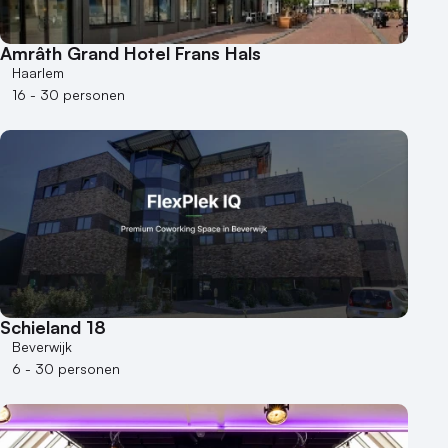
Museum
Theater
Amrâth Grand Hotel Frans Hals
Varende locatie
Haarlem
16 - 30 personen
Schieland 18
Beverwijk
6 - 30 personen