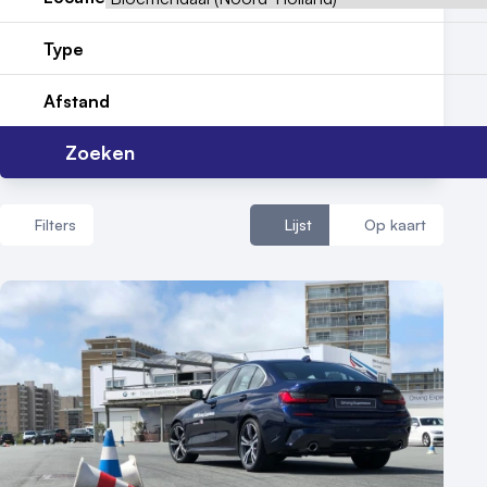
Nieuws
Type
Reviews (5⭐️)
Afstand
Contact
Zoeken
Filters
Lijst
Op kaart
Aantal zalen
1 - 5 zalen
6 - 10 zalen
10 of meer zalen
Aantal personen
1 - 50 personen