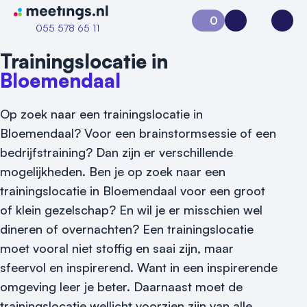
Naar home van Meetings
0
Aanvraag 0
Inloggen
Open
055 578 65 11
Trainingslocatie in
Bloemendaal
Op zoek naar een trainingslocatie in
Bloemendaal? Voor een brainstormsessie of een
bedrijfstraining? Dan zijn er verschillende
mogelijkheden. Ben je op zoek naar een
trainingslocatie in Bloemendaal voor een groot
of klein gezelschap? En wil je er misschien wel
dineren of overnachten? Een trainingslocatie
moet vooral niet stoffig en saai zijn, maar
sfeervol en inspirerend. Want in een inspirerende
omgeving leer je beter. Daarnaast moet de
trainingslocatie wellicht voorzien zijn van alle