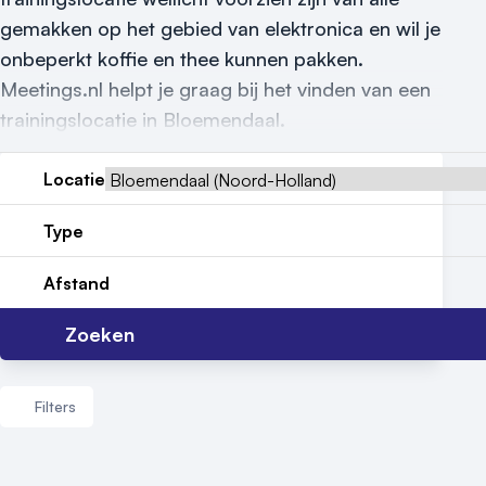
Vraag locatie aan
gemakken op het gebied van elektronica en wil je
Locatiegids
onbeperkt koffie en thee kunnen pakken.
Meetings.nl helpt je graag bij het vinden van een
Meld locatie aan
trainingslocatie in Bloemendaal.
Nieuws
Locatie
Reviews (5⭐️)
Type
Contact
Afstand
Zoeken
Filters