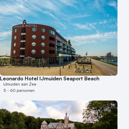
Hotel
Hybride events
Industriële locatie
Kasteel en landgoed
Kleine / intieme locatie
Locaties aan zee
Museum
Theater
Varende locatie
Leonardo Hotel IJmuiden Seaport Beach
IJmuiden aan Zee
5 - 60 personen