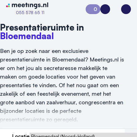
Naar home van Meetings
0
Aanvraag 0
Inloggen
Open
055 578 65 11
Presentatieruimte in
Bloemendaal
Ben je op zoek naar een exclusieve
presentatieruimte in Bloemendaal? Meetings.nl is
er om het jou als secretaresse makkelijk te
maken om goede locaties voor het geven van
presentaties te vinden. Of het nou gaat om een
zakelijk of een feestelijk evenement, met het
grote aanbod van zaalverhuur, congrescentra en
bijzonder locaties is de perfecte
presentatieruimte zo geregeld.
Vraag locatie aan
Locatie