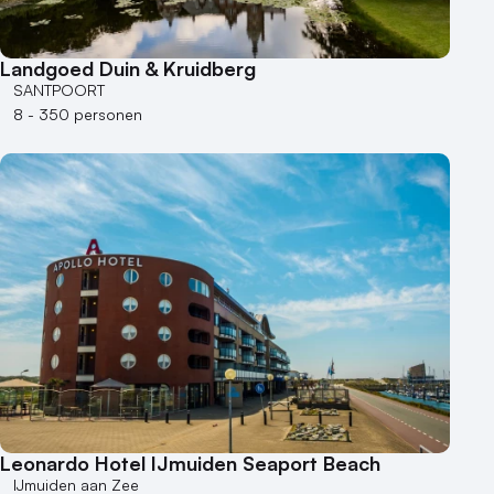
Museum
Theater
Varende locatie
Landgoed Duin & Kruidberg
SANTPOORT
8 - 350 personen
Leonardo Hotel IJmuiden Seaport Beach
IJmuiden aan Zee