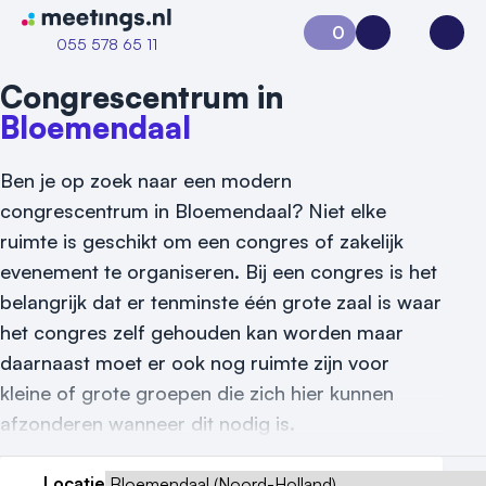
Naar home van Meetings
0
Aanvraag 0
Inloggen
Open
055 578 65 11
Congrescentrum in
Bloemendaal
Ben je op zoek naar een modern
congrescentrum in Bloemendaal? Niet elke
ruimte is geschikt om een congres of zakelijk
evenement te organiseren. Bij een congres is het
belangrijk dat er tenminste één grote zaal is waar
het congres zelf gehouden kan worden maar
daarnaast moet er ook nog ruimte zijn voor
kleine of grote groepen die zich hier kunnen
afzonderen wanneer dit nodig is.
Vraag locatie aan
Locatie