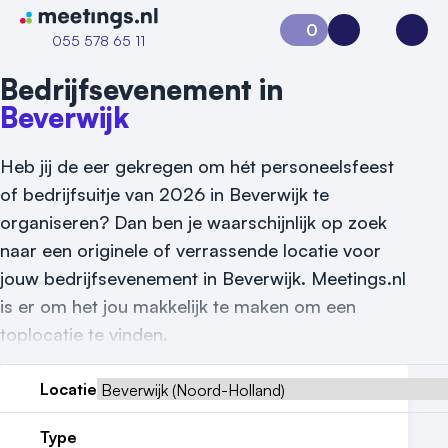
Naar home van Meetings
0
Aanvraag 0
Inloggen
Open
055 578 65 11
Bedrijfsevenement in
Beverwijk
Heb jij de eer gekregen om hét personeelsfeest
of bedrijfsuitje van 2026 in Beverwijk te
organiseren? Dan ben je waarschijnlijk op zoek
naar een originele of verrassende locatie voor
jouw bedrijfsevenement in Beverwijk. Meetings.nl
is er om het jou makkelijk te maken om een
toplocatie te vinden.
Locatie
Vraag locatie aan
Type
Locatiegids