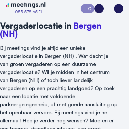
Naar home van Meetings
0
Aanvraag 0
Inloggen
Open
055 578 65 11
Vergaderlocatie in
Bergen
(NH)
Bij meetings vind je altijd een unieke
vergaderlocatie in Bergen (NH) . Wat dacht je
van groen vergaderen op een duurzame
vergaderlocatie? Wil je midden in het centrum
van Bergen (NH) of toch liever landelijk
vergaderen op een prachtig landgoed? Op zoek
naar een locatie met voldoende
parkeergelegenheid, of met goede aansluiting op
het openbaar vervoer. Bij meetings vind je het
allemaal! Heb je verder nog wensen? Moeten er
Vraag locatie aan
een beamer, draadloos internet, een groot