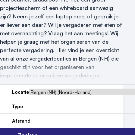
projectiescherm of een whiteboard aanwezig
Locatiegids
zijn? Neem je zelf een laptop mee, of gebruik je
er liever een daar? Wil je vergaderen met eten of
Meld locatie aan
met overnachting? Vraag het aan meetings! Wij
Nieuws
helpen je graag met het organiseren van de
perfecte vergadering. Hier vind je een overzicht
Reviews (5⭐️)
van al onze vergaderlocaties in Bergen (NH) die
Contact
geschikt zijn voor het organiseren van
inspirerende en creatieve vergaderingen.
Locatie
Type
Afstand