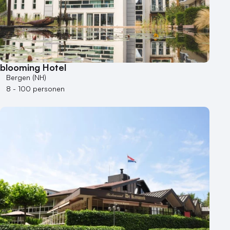
Industriële locatie
Kasteel en landgoed
Kleine / intieme locatie
Locaties aan zee
Museum
blooming Hotel
Theater
Bergen (NH)
Varende locatie
8 - 100 personen