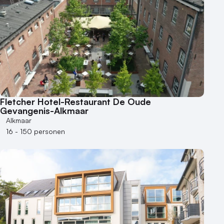
6 - 10 zalen
10 of meer zalen
Aantal personen
1 - 50 personen
50 - 100 personen
100 - 250 personen
250 - 500 personen
Fletcher Hotel-Restaurant De Oude
Gevangenis-Alkmaar
500+ personen
Alkmaar
Bijzondere locaties
16 - 150 personen
Buitenlocatie
Duurzame locatie
Groene locatie
Heisessie
Hotel
Hybride events