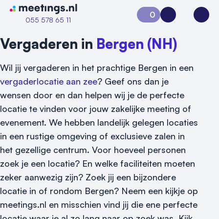
Naar home van Meetings
0
Aanvraag 0
Inloggen
Open
055 578 65 11
Vergaderen in
Bergen (NH)
Wil jij vergaderen in het prachtige Bergen in een
vergaderlocatie aan zee
? Geef ons dan je
wensen door en dan helpen wij je de perfecte
locatie te vinden voor jouw zakelijke meeting of
evenement. We hebben landelijk gelegen locaties
in een rustige omgeving of exclusieve zalen in
het gezellige centrum. Voor hoeveel personen
zoek je een locatie? En welke faciliteiten moeten
zeker aanwezig zijn? Zoek jij een bijzondere
locatie in of rondom Bergen? Neem een kijkje op
meetings.nl en misschien vind jij die ene perfecte
locatie waar je al zo lang naar op zoek was. Kijk