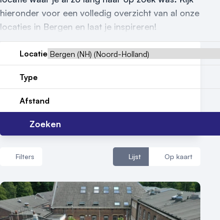
hieronder voor een volledig overzicht van al onze
locaties in Bergen en laat je inspireren!
Vraag locatie aan
Locatie
Locatiegids
Type
Meld locatie aan
Afstand
Nieuws
Zoeken
Reviews (5⭐️)
Filters
Lijst
Op kaart
Contact
Aantal zalen
1 - 5 zalen