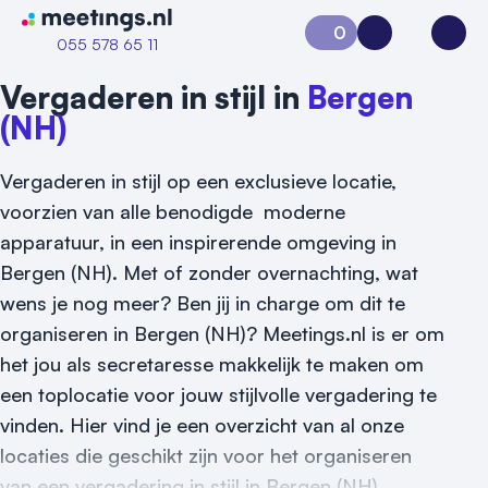
Naar home van Meetings
0
Aanvraag 0
Inloggen
Open
055 578 65 11
Vergaderen in stijl in
Bergen
(NH)
Vergaderen in stijl op een exclusieve locatie,
voorzien van alle benodigde moderne
apparatuur, in een inspirerende omgeving in
Bergen (NH). Met of zonder overnachting, wat
wens je nog meer? Ben jij in charge om dit te
organiseren in Bergen (NH)? Meetings.nl is er om
het jou als secretaresse makkelijk te maken om
een toplocatie voor jouw stijlvolle vergadering te
vinden. Hier vind je een overzicht van al onze
Vraag locatie aan
locaties die geschikt zijn voor het organiseren
van een vergadering in stijl in Bergen (NH).