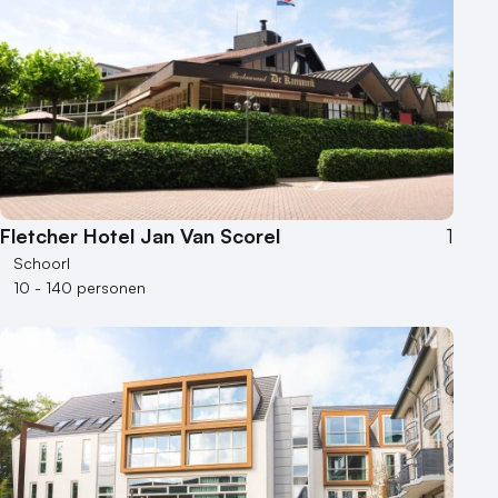
Kleine / intieme locatie
Locaties aan zee
Museum
Theater
Varende locatie
Fletcher Hotel Jan Van Scorel
1
Schoorl
10 - 140 personen