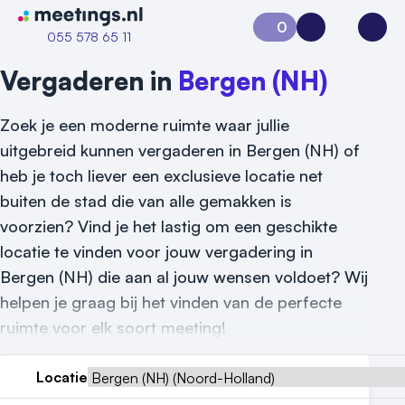
Naar home van Meetings
0
Aanvraag 0
Inloggen
Open
055 578 65 11
Vergaderen in
Bergen (NH)
Zoek je een moderne ruimte waar jullie
uitgebreid kunnen vergaderen in Bergen (NH) of
heb je toch liever een exclusieve locatie net
buiten de stad die van alle gemakken is
voorzien? Vind je het lastig om een geschikte
locatie te vinden voor jouw vergadering in
Bergen (NH) die aan al jouw wensen voldoet? Wij
helpen je graag bij het vinden van de perfecte
ruimte voor elk soort meeting!
Locatie
Vraag locatie aan