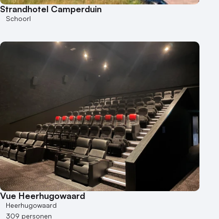
Strandhotel Camperduin
Schoorl
Vue Heerhugowaard
Heerhugowaard
309 personen