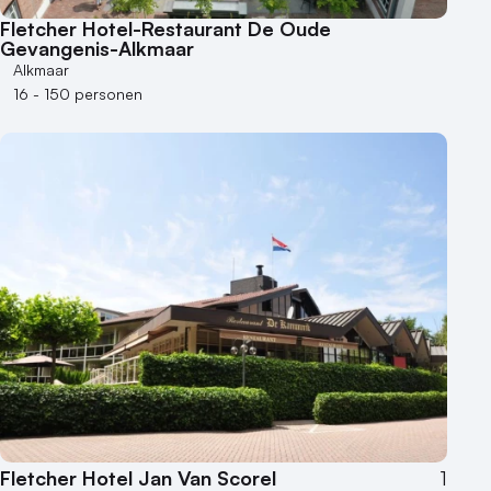
Buitenlocatie
Fletcher Hotel-Restaurant De Oude
Duurzame locatie
Gevangenis-Alkmaar
Groene locatie
Alkmaar
16 - 150 personen
Heisessie
Hotel
Hybride events
Industriële locatie
Kasteel en landgoed
Kleine / intieme locatie
Locaties aan zee
Museum
Theater
Varende locatie
Fletcher Hotel Jan Van Scorel
1