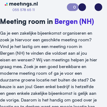
Naar home van Meetings
0
Aanvraag 0
Inloggen
Open
055 578 65 11
Meeting room in
Bergen (NH)
Ga je een zakelijke bijeenkomst organiseren en
zoek je hiervoor een geschikte meeting room?
Vind je het lastig om een meeting room in
Bergen (NH) te vinden die voldoet aan al jou
eisen en wensen? Wij van meetings helpen je hier
graag mee. Zoek je een goed bereikbare en
moderne meeting room of ga je voor een
duurzame groene locatie net buiten de stad? De
keuze is aan jou! Geen enkel bedrijf is hetzelfde
en geen enkele zakelijke bijeenkomst is gelijk aan
de vorige. Daarom is het handig om goed over je
Vraag locatie aan
locatie na te denken want een mooie locatie kan