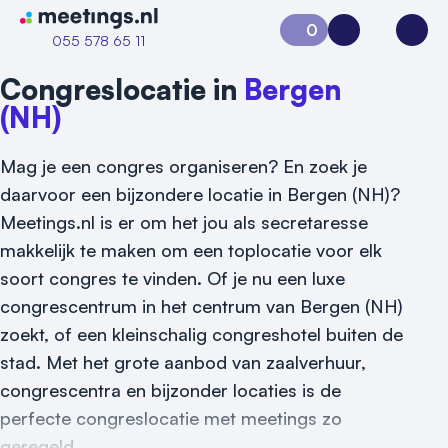
Naar home van Meetings
0
Aanvraag 0
Inloggen
Open
055 578 65 11
Congreslocatie in
Bergen
(NH)
Mag je een congres organiseren? En zoek je
daarvoor een bijzondere locatie in Bergen (NH)?
Meetings.nl is er om het jou als secretaresse
makkelijk te maken om een toplocatie voor elk
Vraag locatie aan
soort congres te vinden. Of je nu een luxe
congrescentrum in het centrum van Bergen (NH)
Locatiegids
zoekt, of een kleinschalig congreshotel buiten de
Meld locatie aan
stad. Met het grote aanbod van zaalverhuur,
congrescentra en bijzonder locaties is de
Nieuws
perfecte congreslocatie met meetings zo
geregeld.