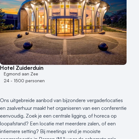
Aantal personen
1 - 50 personen
50 - 100 personen
100 - 250 personen
250 - 500 personen
500+ personen
Bijzondere locaties
Hotel Zuiderduin
Buitenlocatie
Egmond aan Zee
Duurzame locatie
24 - 1500 personen
Groene locatie
Heisessie
Ons uitgebreide aanbod van bijzondere vergaderlocaties
Hotel
en zaalverhuur maakt het organiseren van een conferentie
Hybride events
eenvoudig. Zoek je een centrale ligging, of horeca op
Industriële locatie
loopafstand? Een locatie met meerdere zalen, of een
Kasteel en landgoed
intiemere setting? Bij meetings vind je mooiste
congreslocatie in Bergen (NH) voor de scherpste prijs.