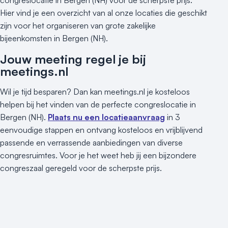
Kleine / intieme locatie
Hier vind je een overzicht van al onze locaties die geschikt
Locaties aan zee
zijn voor het organiseren van grote zakelijke
Museum
bijeenkomsten in Bergen (NH).
Theater
Jouw meeting regel je bij
Varende locatie
meetings.nl
Wil je tijd besparen? Dan kan meetings.nl je kosteloos
helpen bij het vinden van de perfecte congreslocatie in
Bergen (NH).
Plaats nu een locatieaanvraag
in 3
eenvoudige stappen en ontvang kosteloos en vrijblijvend
passende en verrassende aanbiedingen van diverse
congresruimtes. Voor je het weet heb jij een bijzondere
congreszaal geregeld voor de scherpste prijs.