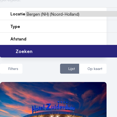
Reviews (5⭐️)
Contact
Locatie
Type
Afstand
Zoeken
Filters
Lijst
Op kaart
Aantal zalen
1 - 5 zalen
6 - 10 zalen
10 of meer zalen