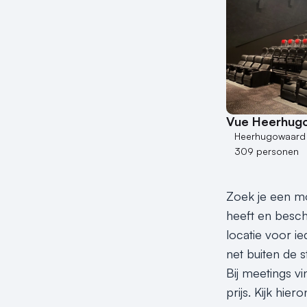
Vue Heerhug
Heerhugowaard
309 personen
Zoek je een mo
heeft en beschi
locatie voor i
net buiten de s
Bij meetings v
prijs. Kijk hi