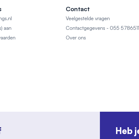
s
Contact
ngs.nl
Veelgestelde vragen
s) aan
Contactgegevens - 055 578651
aarden
Over ons
f
Heb j