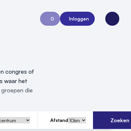
0
Inloggen
Aanvraag 0
Open me
en congres of
is waar het
 groepen die
Zoeken
Afstand