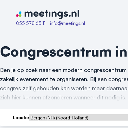
Naar home van Meetings
055 578 65 11
info@meetings.nl
Congrescentrum i
Ben je op zoek naar een modern congrescentrum i
zakelijk evenement te organiseren. Bij een congres
congres zelf gehouden kan worden maar daarnaast 
zich hier kunnen afzonderen wanneer dit nodig is.
Locatie