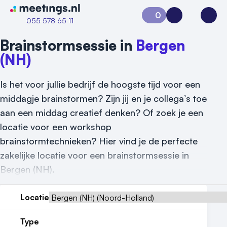
Naar home van Meetings
0
Aanvraag 0
Inloggen
Open
055 578 65 11
Brainstormsessie in
Bergen
(NH)
Is het voor jullie bedrijf de hoogste tijd voor een
middagje brainstormen? Zijn jij en je collega’s toe
aan een middag creatief denken? Of zoek je een
locatie voor een workshop
brainstormtechnieken? Hier vind je de perfecte
zakelijke locatie voor een brainstormsessie in
Bergen (NH).
Locatie
Vraag locatie aan
Type