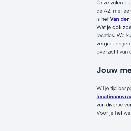
Onze zalen bev
de A2, met een
is het
Van der 
Wat je ook zoek
locaties. We k
vergaderingen.
overzicht van 
Jouw meet
Wil je tijd be
locatieaanvra
van diverse ve
Voor je het wee