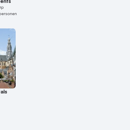
vents
rp
personen
als