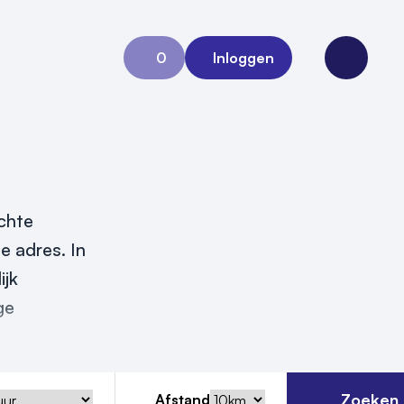
0
Inloggen
Aanvraag 0
Open me
echte
te adres. In
ijk
ge
Zoeken
Afstand