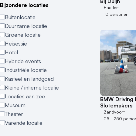
Bij Duijn
Bijzondere locaties
Haarlem
10 personen
Buitenlocatie
Duurzame locatie
Groene locatie
Heisessie
Hotel
Hybride events
Industriële locatie
Kasteel en landgoed
Kleine / intieme locatie
Locaties aan zee
BMW Driving 
Museum
Slotemakers
Zandvoort
Theater
25 - 250 perso
Varende locatie