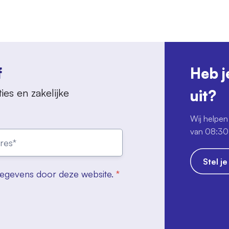
f
Heb j
ies en zakelijke
uit?
Wij helpen 
van 08:30 
Stel j
gegevens door deze website.
*