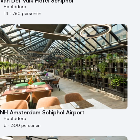
Van Der Valk Hotel Schiphol
Museum
Hoofddorp
Theater
14 - 780 personen
Varende locatie
NH Amsterdam Schiphol Airport
Hoofddorp
6 - 300 personen