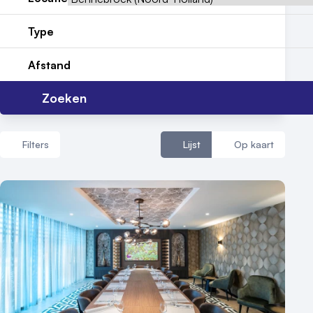
Vraag locatie aan
Type
Locatiegids
Afstand
Meld locatie aan
Zoeken
Nieuws
Reviews (5⭐️)
Filters
Lijst
Op kaart
Contact
Aantal zalen
1 - 5 zalen
6 - 10 zalen
10 of meer zalen
Aantal personen
1 - 50 personen