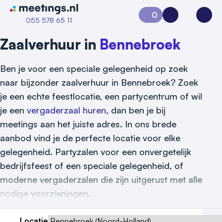
Naar home van Meetings
0
Aanvraag 0
Inloggen
Open
055 578 65 11
Zaalverhuur in
Bennebroek
Ben je voor een speciale gelegenheid op zoek
naar bijzonder zaalverhuur in Bennebroek? Zoek
je een echte feestlocatie, een partycentrum of wil
je een
vergaderzaal huren
, dan ben je bij
meetings aan het juiste adres. In ons brede
aanbod vind je de perfecte locatie voor elke
gelegenheid. Partyzalen voor een onvergetelijk
bedrijfsfeest of een speciale gelegenheid, of
moderne vergaderzalen die zijn uitgerust met alle
nodige voorzieningen.
Locatie