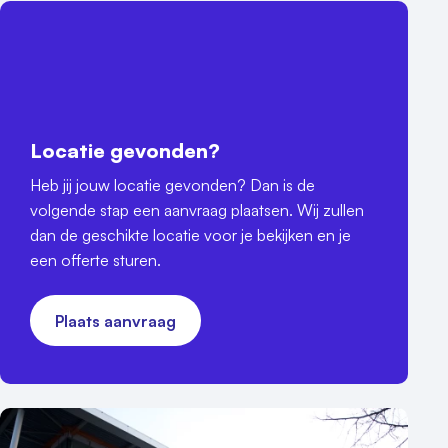
Locatie gevonden?
Heb jij jouw locatie gevonden? Dan is de
volgende stap een aanvraag plaatsen. Wij zullen
dan de geschikte locatie voor je bekijken en je
een offerte sturen.
Plaats aanvraag