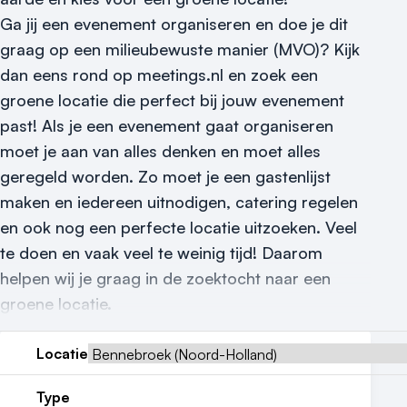
Vraag locatie aan
Ga jij een evenement organiseren en doe je dit
Locatiegids
graag op een milieubewuste manier (MVO)? Kijk
dan eens rond op meetings.nl en zoek een
Meld locatie aan
groene locatie die perfect bij jouw evenement
Nieuws
past! Als je een evenement gaat organiseren
moet je aan van alles denken en moet alles
Reviews (5⭐️)
geregeld worden. Zo moet je een gastenlijst
maken en iedereen uitnodigen, catering regelen
Contact
en ook nog een perfecte locatie uitzoeken. Veel
te doen en vaak veel te weinig tijd! Daarom
helpen wij je graag in de zoektocht naar een
groene locatie.
Locatie
Type