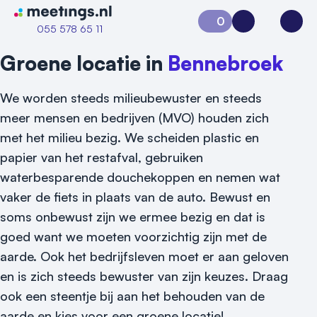
Naar home van Meetings
0
Aanvraag 0
Inloggen
Open
055 578 65 11
Groene locatie in
Bennebroek
We worden steeds milieubewuster en steeds
meer mensen en bedrijven (MVO) houden zich
met het milieu bezig. We scheiden plastic en
papier van het restafval, gebruiken
waterbesparende douchekoppen en nemen wat
vaker de fiets in plaats van de auto. Bewust en
soms onbewust zijn we ermee bezig en dat is
goed want we moeten voorzichtig zijn met de
aarde. Ook het bedrijfsleven moet er aan geloven
en is zich steeds bewuster van zijn keuzes. Draag
ook een steentje bij aan het behouden van de
aarde en kies voor een groene locatie!