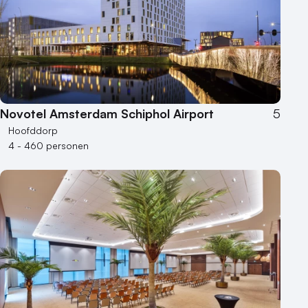
Kleine / intieme locatie
Locaties aan zee
Museum
Theater
Varende locatie
Novotel Amsterdam Schiphol Airport
5
Hoofddorp
4 - 460 personen