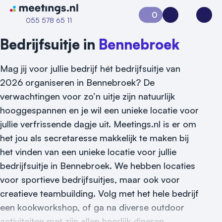
Naar home van Meetings
0
Aanvraag 0
Inloggen
Open
055 578 65 11
Bedrijfsuitje in
Bennebroek
Mag jij voor jullie bedrijf hét bedrijfsuitje van
2026 organiseren in Bennebroek? De
verwachtingen voor zo’n uitje zijn natuurlijk
hooggespannen en je wil een unieke locatie voor
jullie verfrissende dagje uit. Meetings.nl is er om
het jou als secretaresse makkelijk te maken bij
het vinden van een unieke locatie voor jullie
bedrijfsuitje in Bennebroek. We hebben locaties
voor sportieve bedrijfsuitjes, maar ook voor
creatieve teambuilding. Volg met het hele bedrijf
een kookworkshop, of ga na diverse outdoor
Vraag locatie aan
activiteiten met zijn allen heerlijk dineren.