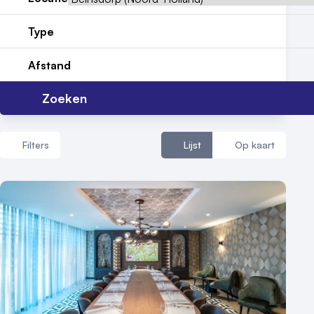
Meld locatie aan
Type
Nieuws
Afstand
Reviews (5⭐️)
Zoeken
Contact
Filters
Lijst
Op kaart
Aantal zalen
1 - 5 zalen
6 - 10 zalen
10 of meer zalen
Aantal personen
1 - 50 personen