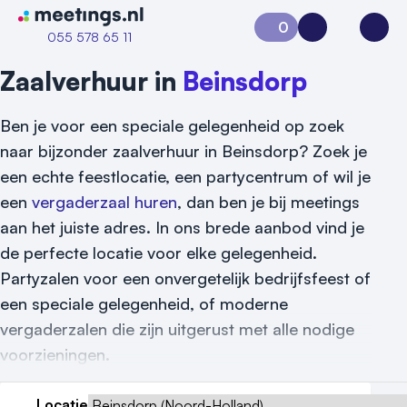
Naar home van Meetings
0
Aanvraag 0
Inloggen
Open
055 578 65 11
Zaalverhuur in
Beinsdorp
Ben je voor een speciale gelegenheid op zoek
naar bijzonder zaalverhuur in Beinsdorp? Zoek je
een echte feestlocatie, een partycentrum of wil je
een
vergaderzaal huren
, dan ben je bij meetings
aan het juiste adres. In ons brede aanbod vind je
de perfecte locatie voor elke gelegenheid.
Partyzalen voor een onvergetelijk bedrijfsfeest of
een speciale gelegenheid, of moderne
vergaderzalen die zijn uitgerust met alle nodige
voorzieningen.
Vraag locatie aan
Locatiegids
Locatie