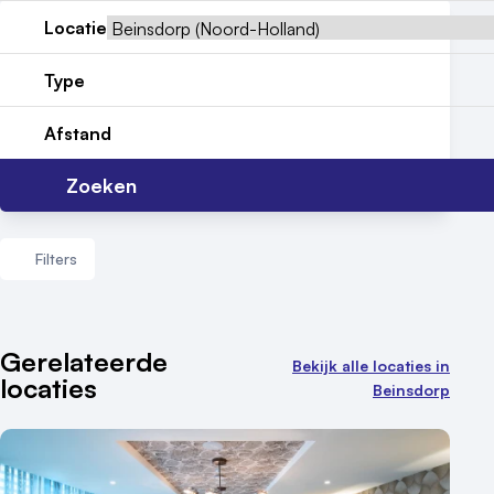
Locatiegids
Locatie
Meld locatie aan
Type
Nieuws
Afstand
Reviews (5⭐️)
Zoeken
Contact
Filters
Aantal zalen
Gerelateerde
Bekijk alle locaties in
locaties
1 - 5 zalen
Beinsdorp
6 - 10 zalen
10 of meer zalen
Aantal personen