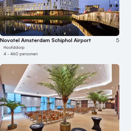
Locaties aan zee
Museum
Theater
Varende locatie
Novotel Amsterdam Schiphol Airport
5
Hoofddorp
4 - 460 personen