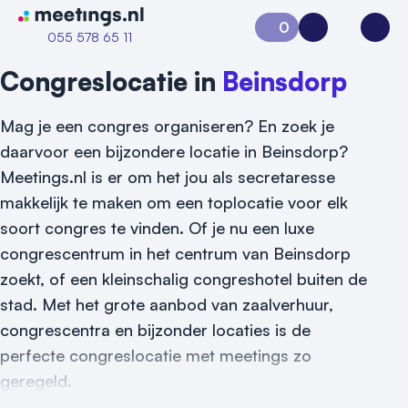
Naar home van Meetings
0
Aanvraag 0
Inloggen
Open
055 578 65 11
Congreslocatie in
Beinsdorp
Mag je een congres organiseren? En zoek je
daarvoor een bijzondere locatie in Beinsdorp?
Meetings.nl is er om het jou als secretaresse
makkelijk te maken om een toplocatie voor elk
soort congres te vinden. Of je nu een luxe
congrescentrum in het centrum van Beinsdorp
zoekt, of een kleinschalig congreshotel buiten de
stad. Met het grote aanbod van zaalverhuur,
congrescentra en bijzonder locaties is de
perfecte congreslocatie met meetings zo
Vraag locatie aan
geregeld.