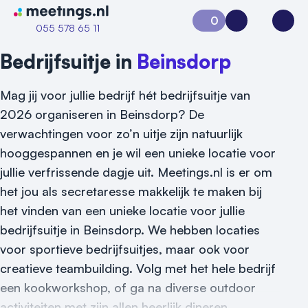
Naar home van Meetings
0
Aanvraag 0
Inloggen
Open
055 578 65 11
Bedrijfsuitje in
Beinsdorp
Mag jij voor jullie bedrijf hét bedrijfsuitje van
2026 organiseren in Beinsdorp? De
verwachtingen voor zo’n uitje zijn natuurlijk
hooggespannen en je wil een unieke locatie voor
jullie verfrissende dagje uit. Meetings.nl is er om
het jou als secretaresse makkelijk te maken bij
het vinden van een unieke locatie voor jullie
bedrijfsuitje in Beinsdorp. We hebben locaties
voor sportieve bedrijfsuitjes, maar ook voor
creatieve teambuilding. Volg met het hele bedrijf
een kookworkshop, of ga na diverse outdoor
Vraag locatie aan
activiteiten met zijn allen heerlijk dineren.