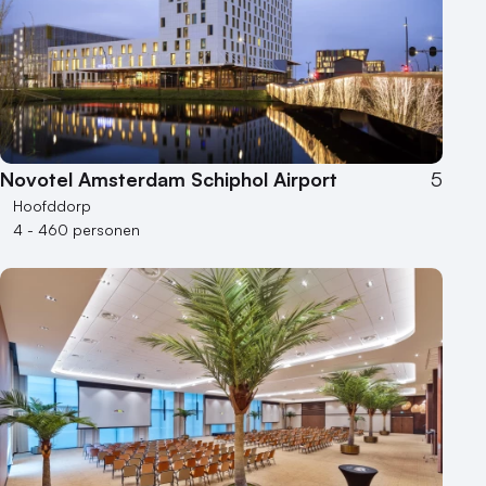
Kleine / intieme locatie
Locaties aan zee
Museum
Theater
Varende locatie
Novotel Amsterdam Schiphol Airport
5
Hoofddorp
4 - 460 personen