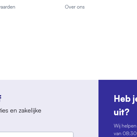
aarden
Over ons
f
Heb j
ies en zakelijke
uit?
Wij helpen 
van 08:30 