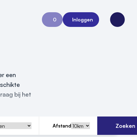
0
Inloggen
Aanvraag 0
Open me
er een
eschikte
raag bij het
Zoeken
Afstand