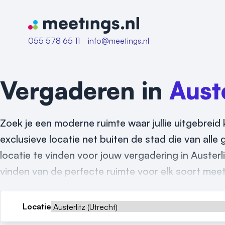
Naar home van Meetings
055 578 65 11
info@meetings.nl
Vergaderen in
Auste
Zoek je een moderne ruimte waar jullie uitgebreid 
exclusieve locatie net buiten de stad die van alle
locatie te vinden voor jouw vergadering in Austerl
vinden van de perfecte ruimte voor elk soort meet
Locatie