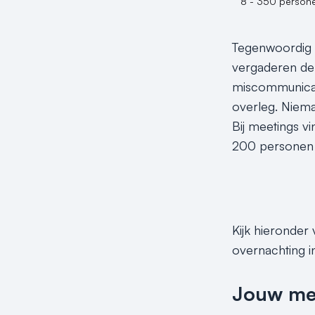
8 - 350 person
Tegenwoordig wo
vergaderen de 
miscommunicati
overleg. Niema
Bij meetings v
200 personen in
Kijk hieronder
overnachting in
Jouw meet