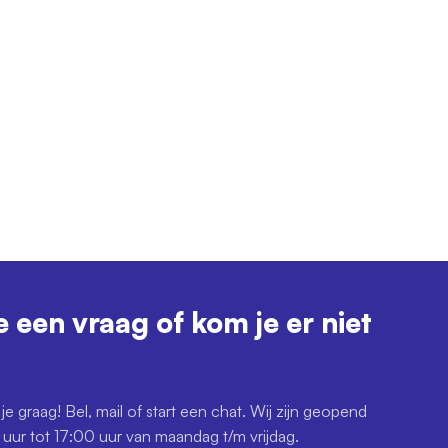
e een vraag of kom je er niet
je graag! Bel, mail of start een chat. Wij zijn geopend
uur tot 17:00 uur van maandag t/m vrijdag.