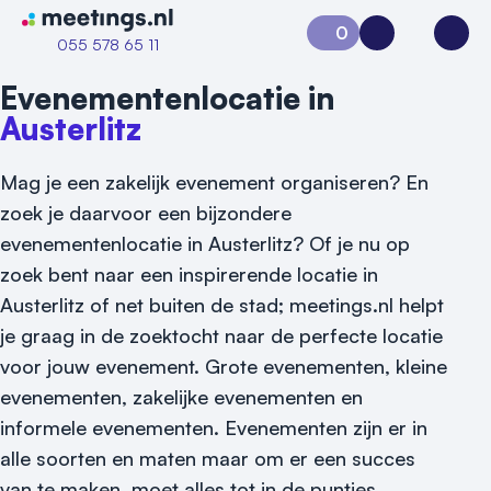
Naar home van Meetings
0
Aanvraag 0
Inloggen
Open
055 578 65 11
Evenementenlocatie in
Austerlitz
Mag je een zakelijk evenement organiseren? En
zoek je daarvoor een bijzondere
evenementenlocatie in Austerlitz? Of je nu op
zoek bent naar een inspirerende locatie in
Austerlitz of net buiten de stad; meetings.nl helpt
je graag in de zoektocht naar de perfecte locatie
voor jouw evenement.
Grote evenementen, kleine
Vraag locatie aan
evenementen, zakelijke evenementen en
Locatiegids
informele evenementen. Evenementen zijn er in
alle soorten en maten maar om er een succes
Meld locatie aan
van te maken, moet alles tot in de puntjes