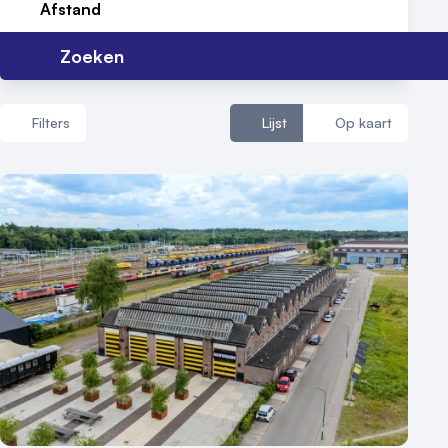
Afstand
Zoeken
Filters
Lijst
Op kaart
Aantal zalen
1 - 5 zalen
6 - 10 zalen
10 of meer zalen
Aantal personen
1 - 50 personen
50 - 100 personen
100 - 250 personen
250 - 500 personen