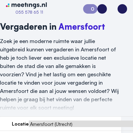
Naar home van Meetings
0
Aanvraag 0
Inloggen
Open
055 578 65 11
Vergaderen in
Amersfoort
Zoek je een moderne ruimte waar jullie
uitgebreid kunnen vergaderen in Amersfoort of
heb je toch liever een exclusieve locatie net
buiten de stad die van alle gemakken is
voorzien? Vind je het lastig om een geschikte
locatie te vinden voor jouw vergadering in
Amersfoort die aan al jouw wensen voldoet? Wij
Vraag locatie aan
helpen je graag bij het vinden van de perfecte
ruimte voor elk soort meeting!
Locatiegids
Locatie
Meld locatie aan