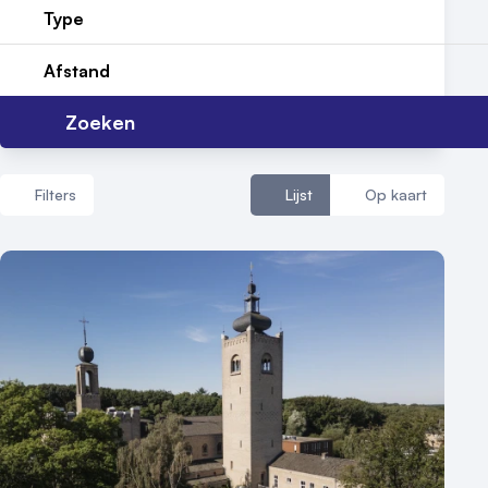
Nieuws
Type
Reviews (5⭐️)
Afstand
Contact
Zoeken
Filters
Lijst
Op kaart
Aantal zalen
1 - 5 zalen
6 - 10 zalen
10 of meer zalen
Aantal personen
1 - 50 personen
50 - 100 personen