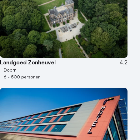
50 - 100 personen
100 - 250 personen
250 - 500 personen
500+ personen
Bijzondere locaties
Buitenlocatie
Landgoed Zonheuvel
4.2
Duurzame locatie
Doorn
Groene locatie
6 - 500 personen
Heisessie
Hotel
Hybride events
Industriële locatie
Kasteel en landgoed
Kleine / intieme locatie
Locaties aan zee