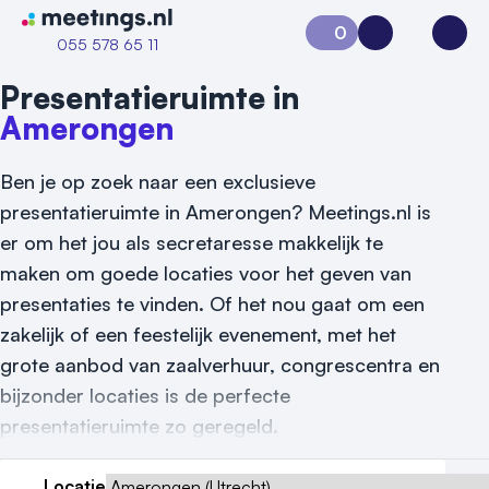
Naar home van Meetings
0
Aanvraag 0
Inloggen
Open
055 578 65 11
Presentatieruimte in
Amerongen
Ben je op zoek naar een exclusieve
presentatieruimte in Amerongen? Meetings.nl is
er om het jou als secretaresse makkelijk te
maken om goede locaties voor het geven van
presentaties te vinden. Of het nou gaat om een
zakelijk of een feestelijk evenement, met het
grote aanbod van zaalverhuur, congrescentra en
bijzonder locaties is de perfecte
presentatieruimte zo geregeld.
Vraag locatie aan
Locatie