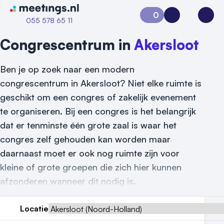
Naar home van Meetings
0
Aanvraag 0
Inloggen
Open
055 578 65 11
Congrescentrum in
Akersloot
Ben je op zoek naar een modern
congrescentrum in Akersloot? Niet elke ruimte is
geschikt om een congres of zakelijk evenement
te organiseren. Bij een congres is het belangrijk
dat er tenminste één grote zaal is waar het
congres zelf gehouden kan worden maar
daarnaast moet er ook nog ruimte zijn voor
kleine of grote groepen die zich hier kunnen
afzonderen wanneer dit nodig is.
Locatie
Vraag locatie aan