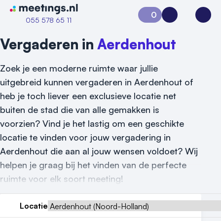
Naar home van Meetings
0
Aanvraag 0
Inloggen
Open
055 578 65 11
Vergaderen in
Aerdenhout
Zoek je een moderne ruimte waar jullie
uitgebreid kunnen vergaderen in Aerdenhout of
heb je toch liever een exclusieve locatie net
buiten de stad die van alle gemakken is
voorzien? Vind je het lastig om een geschikte
locatie te vinden voor jouw vergadering in
Aerdenhout die aan al jouw wensen voldoet? Wij
helpen je graag bij het vinden van de perfecte
ruimte voor elk soort meeting!
Locatie
Vraag locatie aan