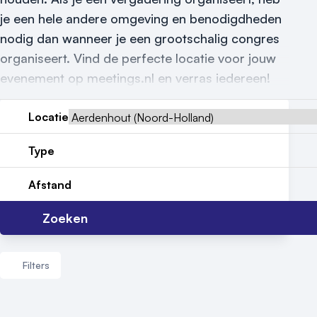
je een hele andere omgeving en benodigdheden
Locatiegids
nodig dan wanneer je een grootschalig congres
Meld locatie aan
organiseert. Vind de perfecte locatie voor jouw
evenement op meetings.nl en verras iedereen!
Nieuws
Locatie
Reviews (5⭐️)
Contact
Type
Afstand
Zoeken
Filters