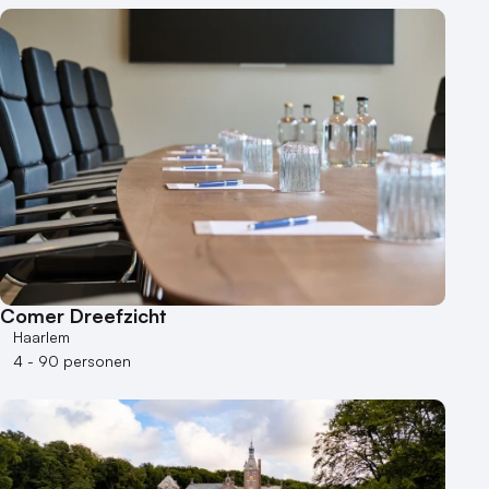
Hotel
Hybride events
Industriële locatie
Kasteel en landgoed
Kleine / intieme locatie
Locaties aan zee
Museum
Theater
Varende locatie
Comer Dreefzicht
Haarlem
4 - 90 personen