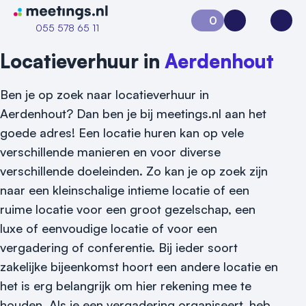
Naar home van Meetings
0
Aanvraag 0
Inloggen
Open
055 578 65 11
Locatieverhuur in
Aerdenhout
Ben je op zoek naar locatieverhuur in
Aerdenhout? Dan ben je bij meetings.nl aan het
goede adres! Een locatie huren kan op vele
verschillende manieren en voor diverse
verschillende doeleinden. Zo kan je op zoek zijn
naar een kleinschalige intieme locatie of een
ruime locatie voor een groot gezelschap, een
luxe of eenvoudige locatie of voor een
vergadering of conferentie. Bij ieder soort
zakelijke bijeenkomst hoort een andere locatie en
het is erg belangrijk om hier rekening mee te
Vraag locatie aan
houden. Als je een vergadering organiseert, heb