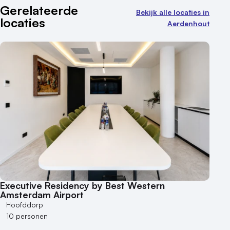
Aantal zalen
Gerelateerde
Bekijk alle locaties in
locaties
1 - 5 zalen
Aerdenhout
6 - 10 zalen
10 of meer zalen
Aantal personen
1 - 50 personen
50 - 100 personen
100 - 250 personen
250 - 500 personen
500+ personen
Bijzondere locaties
Buitenlocatie
Executive Residency by Best Western
Duurzame locatie
Amsterdam Airport
Groene locatie
Hoofddorp
10 personen
Heisessie