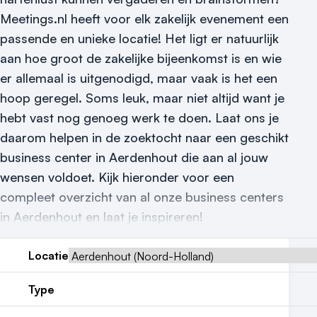
Locatiegids
Meetings.nl heeft voor elk zakelijk evenement een
passende en unieke locatie! Het ligt er natuurlijk
Meld locatie aan
aan hoe groot de zakelijke bijeenkomst is en wie
Nieuws
er allemaal is uitgenodigd, maar vaak is het een
hoop geregel. Soms leuk, maar niet altijd want je
Reviews (5⭐️)
hebt vast nog genoeg werk te doen. Laat ons je
Contact
daarom helpen in de zoektocht naar een geschikt
business center in Aerdenhout die aan al jouw
wensen voldoet. Kijk hieronder voor een
compleet overzicht van al onze business centers
in Aerdenhout en laat je inspireren!
Locatie
Type