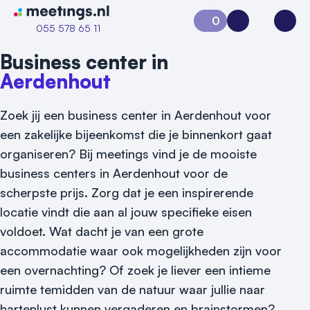
Naar home van Meetings
0
Aanvraag 0
Inloggen
Open
055 578 65 11
Business center in
Aerdenhout
Zoek jij een business center in Aerdenhout voor
een zakelijke bijeenkomst die je binnenkort gaat
organiseren? Bij meetings vind je de mooiste
business centers in Aerdenhout voor de
scherpste prijs. Zorg dat je een inspirerende
locatie vindt die aan al jouw specifieke eisen
voldoet. Wat dacht je van een grote
accommodatie waar ook mogelijkheden zijn voor
een overnachting? Of zoek je liever een intieme
Vraag locatie aan
ruimte temidden van de natuur waar jullie naar
hartenlust kunnen vergaderen en brainstormen?