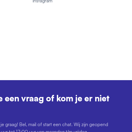
1
Instagram
e een vraag of kom je er niet
je graag! Bel, mail of start een chat. Wij zijn geopend
uur tot 17:00 uur van maandag t/m vrijdag.