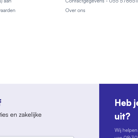
s) aan
Contactgegevens - 055 578651
aarden
Over ons
f
Heb j
ies en zakelijke
uit?
Wij helpen 
van 08:30 