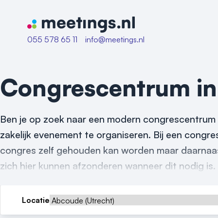
Naar home van Meetings
055 578 65 11
info@meetings.nl
Congrescentrum i
Ben je op zoek naar een modern congrescentrum i
zakelijk evenement te organiseren. Bij een congres
congres zelf gehouden kan worden maar daarnaast 
zich hier kunnen afzonderen wanneer dit nodig is.
Locatie