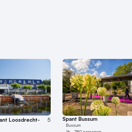
Spant Bussum
ant Loosdrecht-
5
Bussum
16 - 780 personen