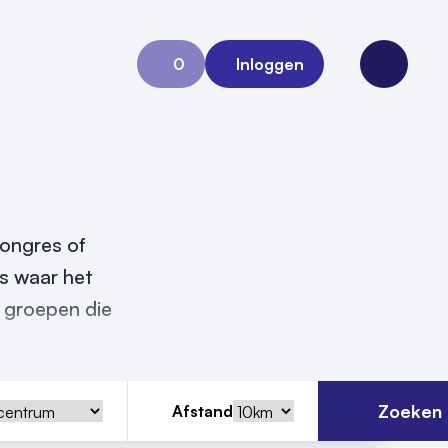
0
Inloggen
Aanvraag 0
Open me
congres of
is waar het
 groepen die
Zoeken
Afstand