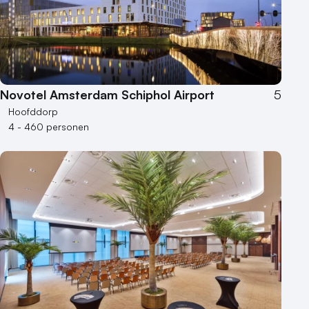
Locaties aan zee
Museum
Theater
Varende locatie
Novotel Amsterdam Schiphol Airport
5
Hoofddorp
4 - 460 personen