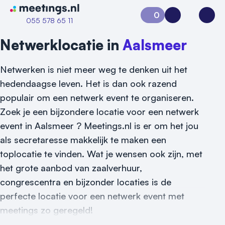
Naar home van Meetings
0
Aanvraag 0
Inloggen
Open
055 578 65 11
Netwerklocatie in
Aalsmeer
Netwerken is niet meer weg te denken uit het
hedendaagse leven. Het is dan ook razend
populair om een netwerk event te organiseren.
Zoek je een bijzondere locatie voor een netwerk
event in Aalsmeer ? Meetings.nl is er om het jou
als secretaresse makkelijk te maken een
toplocatie te vinden. Wat je wensen ook zijn, met
het grote aanbod van zaalverhuur,
congrescentra en bijzonder locaties is de
perfecte locatie voor een netwerk event met
Vraag locatie aan
meetings zo geregeld!