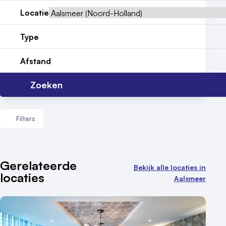
Locatiegids
Locatie
Meld locatie aan
Type
Nieuws
Afstand
Reviews (5⭐️)
Zoeken
Contact
Filters
Aantal zalen
Gerelateerde
Bekijk alle locaties in
locaties
1 - 5 zalen
Aalsmeer
6 - 10 zalen
10 of meer zalen
Aantal personen