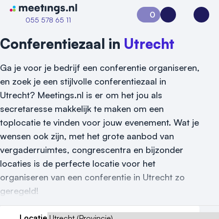
Naar home van Meetings
0
Aanvraag 0
Inloggen
Open
055 578 65 11
Conferentiezaal in
Utrecht
Ga je voor je bedrijf een conferentie organiseren,
en zoek je een stijlvolle conferentiezaal in
Utrecht? Meetings.nl is er om het jou als
secretaresse makkelijk te maken om een
toplocatie te vinden voor jouw evenement. Wat je
wensen ook zijn, met het grote aanbod van
vergaderruimtes, congrescentra en bijzonder
locaties is de perfecte locatie voor het
Vraag locatie aan
organiseren van een conferentie in Utrecht zo
geregeld!
Locatiegids
Locatie