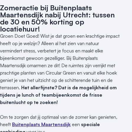
Zomeractie bij Buitenplaats
Nieuws
Maartensdijk nabij Utrecht: tussen
de 30 en 50% korting op
Reviews (5⭐️)
locatiehuur!
Contact
Groen Doet Goed! Wist je dat groen een krachtige impact
heeft op je welzijn? Alleen al het zien van natuur
vermindert stress, verbetert je focus en maakt elke
bijeenkomst gewoon gezelliger. Bij Buitenplaats
Maartensdijk omarmen ze dit! De ruimtes zijn verrijkt met
prachtige planten van Circular Green en vanuit elke hoek
geniet je van het uitzicht op de schitterende tuin en de
terrassen.
Het allerfijnste? Dat is de mogelijkheid om
tijdens je lunch of teambijeenkomst de frisse
buitenlucht op te zoeken!
Om te zorgen dat jij optimaal van de zomer kan genieten,
heeft
Buitenplaats Maartensdijk
een
speciale
aanbieding
voor jou: