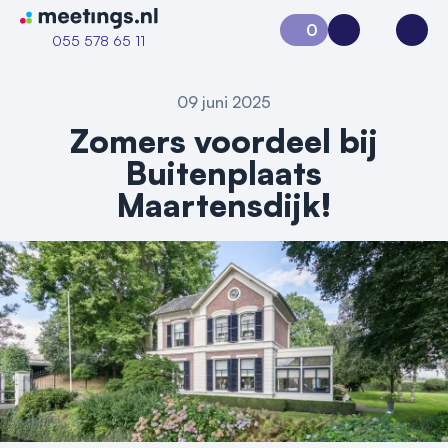
Naar home van Meetings
0
Aanvraag 0
Inloggen
Open
055 578 65 11
09 juni 2025
Zomers voordeel bij
Buitenplaats
Maartensdijk!
Vraag locatie aan
Locatiegids
Meld locatie aan