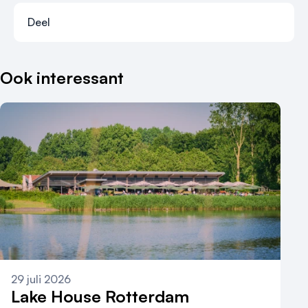
Deel
Deel via faceb
Deel via x-tw
Deel via li
Deel vi
Ook interessant
29 juli 2026
Lake House Rotterdam