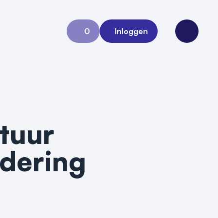
0
Inloggen
Aanvraag 0
Open me
ctuur
adering