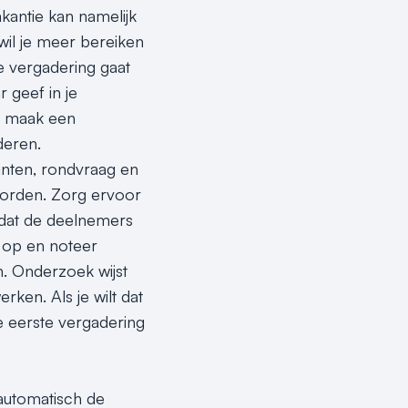
akantie kan namelijk
wil je meer bereiken
e vergadering gaat
 geef in je
en maak een
deren.
nten, rondvraag en
worden. Zorg ervoor
s dat de deelnemers
a op en noteer
. Onderzoek wijst
rken. Als je wilt dat
de eerste vergadering
 automatisch de