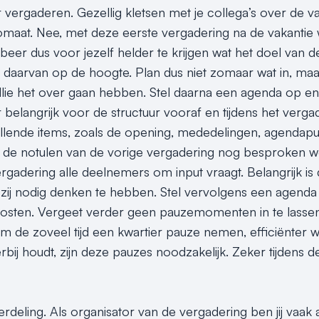
r vergaderen. Gezellig kletsen met je collega’s over de v
omaat. Nee, met deze eerste vergadering na de vakantie 
eer dus voor jezelf helder te krijgen wat het doel van d
daarvan op de hoogte. Plan dus niet zomaar wat in, maar
jullie het over gaan hebben. Stel daarna een agenda op 
r belangrijk voor de structuur vooraf en tijdens het verga
llende items, zoals de opening, mededelingen, agendapu
en de notulen van de vorige vergadering nog besproken 
rgadering alle deelnemers om input vraagt. Belangrijk i
d zij nodig denken te hebben. Stel vervolgens een agend
 kosten. Vergeet verder geen pauzemomenten in te lassen
m de zoveel tijd een kwartier pauze nemen, efficiënter we
rbij houdt, zijn deze pauzes noodzakelijk. Zeker tijdens 
deling. Als organisator van de vergadering ben jij vaak