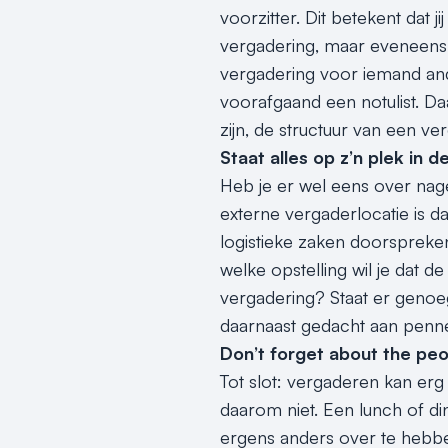
voorzitter. Dit betekent dat j
vergadering, maar eveneens v
vergadering voor iemand and
voorafgaand een notulist. Daar
zijn, de structuur van een ve
Staat alles op z’n plek in 
Heb je er wel eens over nag
externe vergaderlocatie is d
logistieke zaken doorspreken
welke opstelling wil je dat 
vergadering? Staat er genoeg
daarnaast gedacht aan penne
Don’t forget about the peo
Tot slot: vergaderen kan erg
daarom niet. Een lunch of d
ergens anders over te hebben