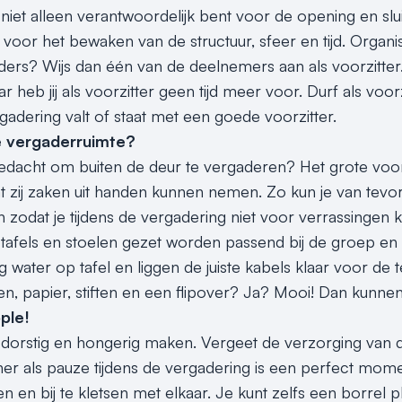
ij niet alleen verantwoordelijk bent voor de opening en slu
oor het bewaken van de structuur, sfeer en tijd. Organise
ers? Wijs dan één van de deelnemers aan als voorzitter
 heb jij als voorzitter geen tijd meer voor. Durf als voorz
rgadering valt of staat met een goede voorzitter.
de vergaderruimte?
edacht om buiten de deur te vergaderen? Het grote voo
at zij zaken uit handen kunnen nemen. Zo kun je van tevo
 zodat je tijdens de vergadering niet voor verrassingen k
de tafels en stoelen gezet worden passend bij de groep en
 water op tafel en liggen de juiste kabels klaar voor de 
n, papier, stiften en een flipover? Ja? Mooi! Dan kunne
ple!
 dorstig en hongerig maken. Vergeet de verzorging van d
iner als pauze tijdens de vergadering is een perfect mo
 en bij te kletsen met elkaar. Je kunt zelfs een borrel 