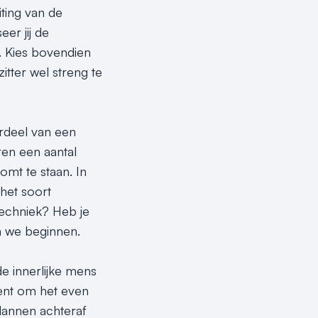
iting van de
er jij de
. Kies bovendien
itter wel streng te
rdeel van een
ren een aantal
omt te staan. In
 het soort
techniek? Heb je
n we beginnen.
e innerlijke mens
ment om het even
plannen achteraf