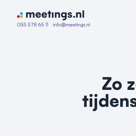
Naar home van Meetings
055 578 65 11
info@meetings.nl
Zo z
tijden