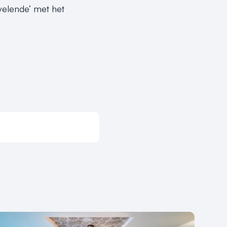
rvelende’ met het
Deel via facebook
Deel via x-twitter
Deel via linkedin
Deel via envelope