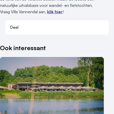
natuurlijke uitvalsbasis voor wandel- en fietstochten.
Vraag Villa Vennendal aan,
klik hier
!
Deel
Deel via faceb
Deel via x-tw
Deel via li
Deel vi
Ook interessant