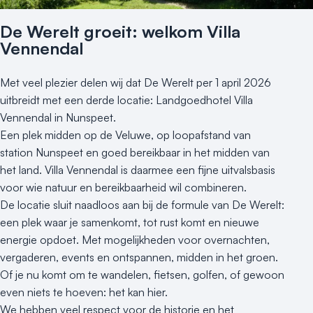
Nieuws
De Werelt groeit: welkom Villa
Reviews (5⭐️)
Vennendal
Contact
Met veel plezier delen wij dat De Werelt per 1 april 2026
uitbreidt met een derde locatie: Landgoedhotel Villa
Vennendal in Nunspeet.
Een plek midden op de Veluwe, op loopafstand van
station Nunspeet en goed bereikbaar in het midden van
het land. Villa Vennendal is daarmee een fijne uitvalsbasis
voor wie natuur en bereikbaarheid wil combineren.
De locatie sluit naadloos aan bij de formule van De Werelt:
een plek waar je samenkomt, tot rust komt en nieuwe
energie opdoet. Met mogelijkheden voor overnachten,
vergaderen, events en ontspannen, midden in het groen.
Of je nu komt om te wandelen, fietsen, golfen, of gewoon
even niets te hoeven: het kan hier.
We hebben veel respect voor de historie en het