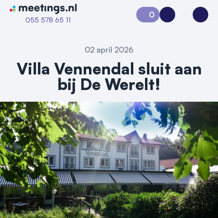
Naar home van Meetings
0
Aanvraag 0
Inloggen
Open
055 578 65 11
02 april 2026
Villa Vennendal sluit aan
bij De Werelt!
Vraag locatie aan
Locatiegids
Meld locatie aan