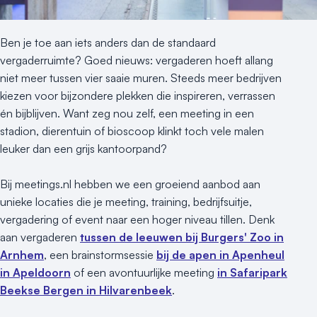
Meld locatie aan
Nieuws
Ben je toe aan iets anders dan de standaard
vergaderruimte? Goed nieuws: vergaderen hoeft allang
Reviews (5⭐️)
niet meer tussen vier saaie muren. Steeds meer bedrijven
kiezen voor bijzondere plekken die inspireren, verrassen
Contact
én bijblijven. Want zeg nou zelf, een meeting in een
stadion, dierentuin of bioscoop klinkt toch vele malen
leuker dan een grijs kantoorpand?
Bij meetings.nl hebben we een groeiend aanbod aan
unieke locaties die je meeting, training, bedrijfsuitje,
vergadering of event naar een hoger niveau tillen. Denk
aan vergaderen
tussen de leeuwen bij Burgers' Zoo in
Arnhem
, een brainstormsessie
bij de apen in Apenheul
in Apeldoorn
of een avontuurlijke meeting
in Safaripark
Beekse Bergen in Hilvarenbeek
.