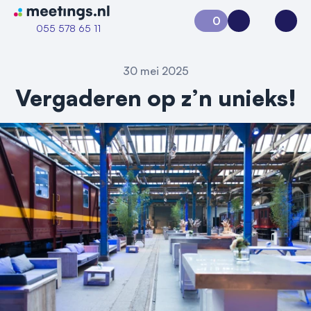
Naar home van Meetings
0
Aanvraag 0
Inloggen
Open
055 578 65 11
30 mei 2025
Vergaderen op z’n unieks!
Vraag locatie aan
Locatiegids