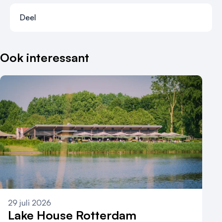
Deel
Deel via faceb
Deel via x-tw
Deel via li
Deel vi
Ook interessant
29 juli 2026
Lake House Rotterdam