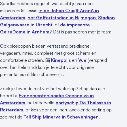
Sportliefhebbers opgelet: wat dacht je van een
inspirerende sessie
in de Johan Cruijff ArenA in
Amsterdam
,
het Goffertstadion in Nijmegen
,
Stadion
Galgenwaard in Utrecht
, of
de imposante
GelreDome in Arnhem
? Dát is pas scoren met je team.
Ook bioscopen bieden verrassend praktische
vergaderruimtes, compleet met groot scherm en
comfortabele stoelen. Bij
Kinepolis
en
Vue
(verspreid
over het hele land) kun je terecht voor originele
presentaties of filmische events.
Zoek je liever de rust van het water op? Stap dan aan
boord bij
Evenementenlocatie Oceandiva in
Amsterdam
, het sfeervolle
partyschip De Thalassa in
Rotterdam
, of kies voor een indrukwekkende setting op
zee met de
Tall Ship Minerva in Scheveningen
.