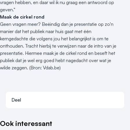
vragen hebben, en daar wil ik nu graag een antwoord op
geven."
Maak de cirkel rond
Geen vragen meer? Beëindig dan je presentatie op zo'n
manier dat het publiek naar huis gaat met één
kerngedachte die volgens jou het belangrijkst is om te
onthouden. Tracht hierbij te verwijzen naar de intro van je
presentatie. Hiermee maak je de cirkel rond en beseft het
publiek dat je wel erg goed hebt nagedacht over wat je
wilde zeggen. (Bron: Vdab.be)
Deel
Deel via faceb
Deel via x-tw
Deel via li
Deel vi
Ook interessant