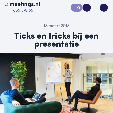
Naar home van Meetings
0
Aanvraag 0
Inloggen
Open
055 578 65 11
18 maart 2013
Ticks en tricks bij een
presentatie
Vraag locatie aan
Locatiegids